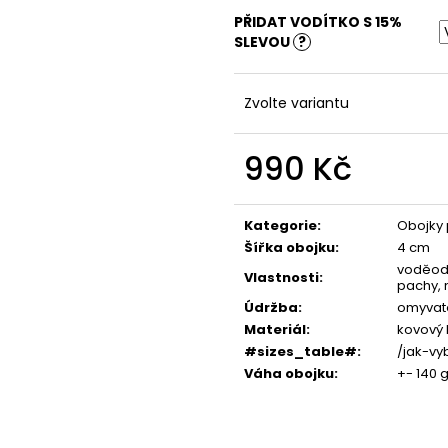
PŘIDAT VODÍTKO S 15%
SLEVOU
?
Zvolte variantu
990 Kč
Měrná
cena:
Kategorie
:
Obojky 
Šířka obojku
:
4 cm
voděodo
Vlastnosti
:
pachy, 
Údržba
:
omyvat
Materiál
:
kovový 
#sizes_table#
:
/jak-vy
Váha obojku
:
+- 140 