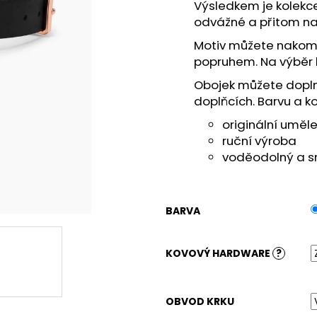
Výsledkem je kolekce
odvážné a přitom n
Motiv můžete nakom
popruhem. Na výběr k
Obojek můžete dopln
doplňcích. Barvu a 
originální uměl
ruční výroba
voděodolný a s
BARVA
KOVOVÝ HARDWARE
?
OBVOD KRKU