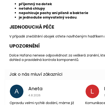
příjemný na dotek
netahá chlupy
nepohlcuje pachy ani plísně a bakterie
je jednoduše omyvatelný vodou
.
JEDNODUCHÁ PÉČE
V případě znečištění obojek otřete navlhčeným hadříkem
UPOZORNĚNÍ
Dolce Hafana nenese odpovědnost za veškerá zranění, kte
dohled a pravidelná kontrola komponentů.
Aneta
A
L
Hodnocení obchodu 
4.8.2026
Opravdu velmi rychlé dodání, máme již
Komunikace 