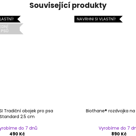
Související produkty
LASTNÍ!
NAVRHNI SI VLASTNÍ!
EDNÍ
 PSŮ
SI Tradiční obojek pro psa
Biothane® rozdvojka na
Standard 2.5 cm
yrobíme do 7 dnů
Vyrobíme do 7 d
490 Kč
890 Kč