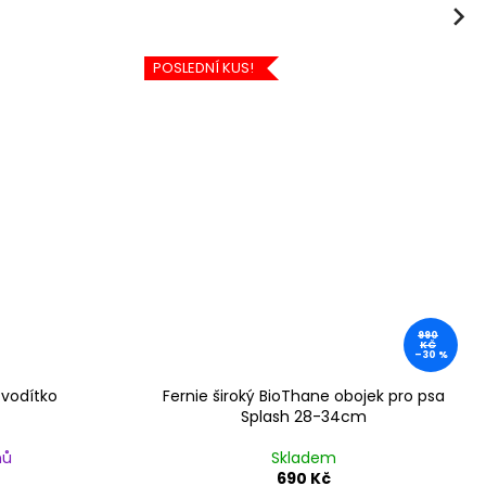
Next
POSLEDNÍ KUS!
990
KČ
–30 %
 vodítko
Fernie široký BioThane obojek pro psa
Splash 28-34cm
nů
Skladem
690 Kč