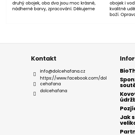
druhý obojek, oba dva jsou moc krásné,
obojek i vod
nádherné barvy, zpracování. Děkujeme
kvalitně udě
boží. Oprav
Z
á
Kontakt
Info
p
a
BioT
info
@
dolcehafana.cz
t
https://www.facebook.com/dol
Spon
cehafana
í
sout
dolcehafana
Kovo
údrž
Pozj
Jak s
velik
Part