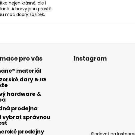
ítko nejen krásné, ale i
lané. A barvy jsou prostě
du moc dobrý zážitek.
rmace pro vás
Instagram
hane® materiál
zorské dary & IG
ěže
vý hardware &
ba
ídná prodejna
i vybrat správnou
ost
nerské prodejny
Sledovat na Instagr