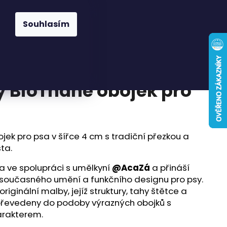
Hledat
Přihlášení
Nákupní
Známky
Pelíšky a deky
Pamlsky
Doplňky
Souhlasím
košík
ký BioThane obojek pro
ojek pro psa v šířce 4 cm s tradiční přezkou a
ta.
la ve spolupráci s umělkyní
@AcaZá
a přináší
 současného umění a funkčního designu pro psy.
riginální malby, jejíž struktury, tahy štětce a
 převedeny do podoby výrazných obojků s
rakterem.