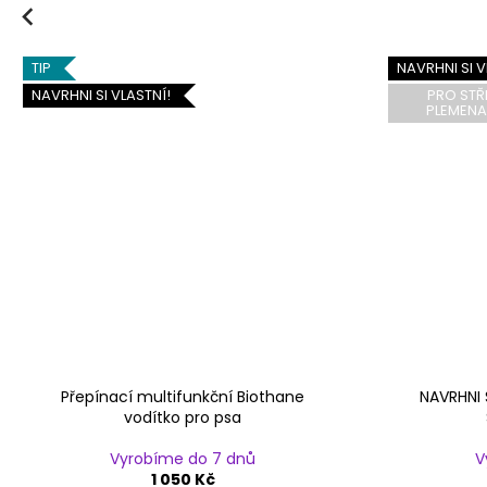
Previous
TIP
NAVRHNI SI V
NAVRHNI SI VLASTNÍ!
PRO STŘ
PLEMENA
Přepínací multifunkční Biothane
NAVRHNI 
vodítko pro psa
Vyrobíme do 7 dnů
V
1 050 Kč