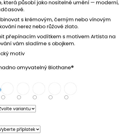
, která působí jako nositelné umění — moderní,
adčasové.
binovat s krémovým, černým nebo vínovým
ování nerez nebo růžové zlato.
it přepínacím vodítkem s motivem Artista na
kování vám sladíme s obojkem.
ecký motiv
nadno omyvatelný Biothane®