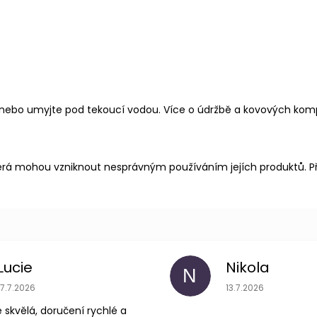
 nebo umyjte pod tekoucí vodou.
Více o údržbě a kovových ko
rá mohou vzniknout nesprávným používáním jejích produktů. Př
Lucie
Nikola
N
je 5 z 5 hvězdiček.
Hodnocení obchodu je 5 z 5
Hodnoce
17.7.2026
13.7.2026
skvělá, doručení rychlé a