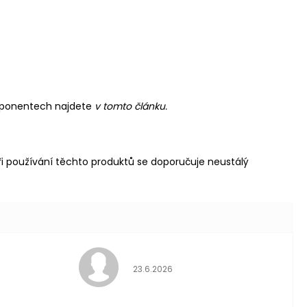
mponentech najdete
v tomto článku.
i používání těchto produktů se doporučuje neustálý
Hodnocení obch
23.6.2026
 hvězdiček.
ní obchodu je 5 z 5 hvězdi