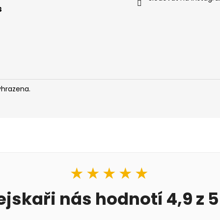
s
yhrazena.
★★★★★
ejskaři nás hodnotí 4,9 z 5