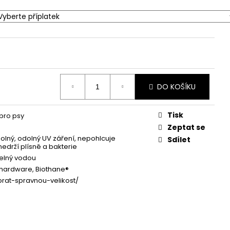
DO KOŠÍKU
Tisk
pro psy
Zeptat se
lný, odolný UV záření, nepohlcuje
Sdílet
nedrží plísně a bakterie
elný vodou
hardware, Biothane®
brat-spravnou-velikost/
g