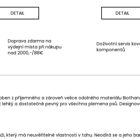
DETAIL
DETAIL
Doprava zdarma na
Doživotní servis ko
výdejní místa při nákupu
komponentů
nad 2000,-/88€
vyroben z příjemného a zároveň velice odolného materiálu Biotha
ek lehký a dostatečně pevný pro všechna plemena psů. Designové
, který má neuvěřitelné vlastnosti v tahu. Neodírá se a jeho ba