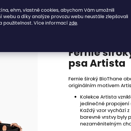
ína, ehm, vlastně cookies, abychom Vám umožnili
jky
SkladOFFky
Vodítka
Postroje
í webu a díky analýze provozu webu neustále zlepšovali
a použitelnost
.
Více informací
zde
.
ista
Co potřebujete najít?
Fernie širo
HLEDAT
psa Artista
Fernie široký BioThane ob
Doporučujeme
originálním motivem Artis
Kolekce Artista vznik
jedinečné propojení
Každý vzor vychází z o
barevné vrstvy byly
nezaměnitelným cha