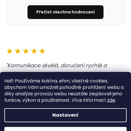
Přečíst všechna hodnocení
★★★★★
"Komunikace skvělá, doručení rychlé a
obojek i vodítko nejen krásné, ale i kvalitně
Haf! Používáme kokína, ehm, vlastně cookies,
udělané. A barvy jsou prostě boží. Opravdu
abychom Vám umožnili pohodlné prohlížení webu a
moc dobrý zážitek. "
díky analýze provozu webu neustále zlepšovali jeho
funkce, výkon a použitelnost
.
Více informací
zde
.
— Lucie
Nastavení