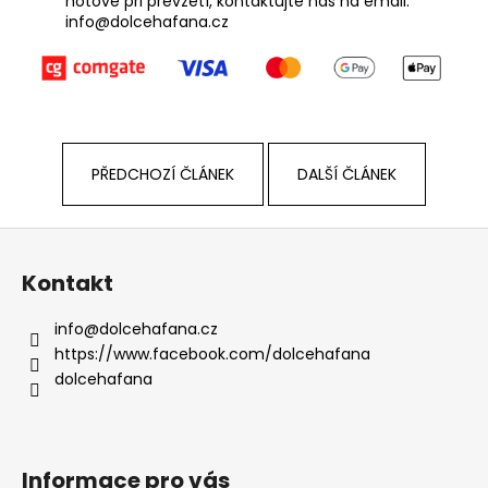
č
hotově při převzetí, kontaktujte nás na email:
info@dolcehafana.cz
u
j
e
m
e
PŘEDCHOZÍ ČLÁNEK
DALŠÍ ČLÁNEK
Z
á
Kontakt
p
a
info
@
dolcehafana.cz
t
https://www.facebook.com/dolcehafana
í
dolcehafana
Informace pro vás