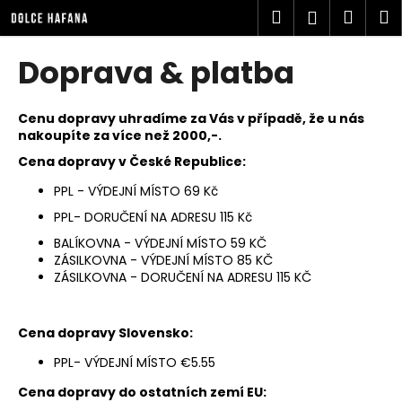
K
Přejít
Hledat
Náku
M
Přihlášen
na
o
obsah
Zpět
Zpět
košík
š
Doprava & platba
í
C
k
o
Cenu dopravy uhradíme za Vás v případě, že u nás
nakoupíte za více než 2000,-.
p
Cena dopravy v České Republice:
o
t
PPL - VÝDEJNÍ MÍSTO 69 Kč
ř
PPL- DORUČENÍ NA ADRESU 115 Kč
e
BALÍKOVNA - VÝDEJNÍ MÍSTO 59 KČ
b
ZÁSILKOVNA - VÝDEJNÍ MÍSTO 85 KČ
ZÁSILKOVNA - DORUČENÍ NA ADRESU 115 KČ
u
j
e
Cena dopravy Slovensko:
t
PPL- VÝDEJNÍ MÍSTO €5.55
e
Cena dopravy do ostatních zemí EU:
n