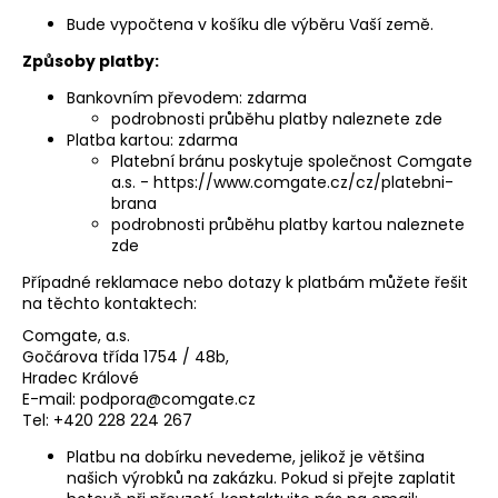
a
Bude vypočtena v košíku dle výběru Vaší země.
j
Způsoby platby:
í
Bankovním převodem: zdarma
t
podrobnosti průběhu platby naleznete
zde
?
Platba kartou: zdarma
Platební bránu poskytuje společnost Comgate
a.s. -
https://www.comgate.cz/cz/platebni-
brana
podrobnosti průběhu platby kartou naleznete
zde
HLEDAT
Případné reklamace nebo dotazy k platbám můžete řešit
na těchto kontaktech:
Comgate, a.s.
D
Gočárova třída 1754 / 48b,
o
Hradec Králové
E-mail:
podpora@comgate.cz
p
Tel: +420 228 224 267
o
r
Platbu na dobírku nevedeme, jelikož je většina
u
našich výrobků na zakázku. Pokud si přejte zaplatit