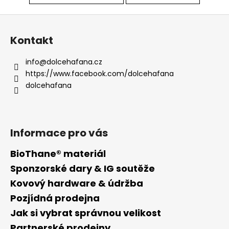
Z
á
Kontakt
p
a
info
@
dolcehafana.cz
t
https://www.facebook.com/dolcehafana
í
dolcehafana
Informace pro vás
BioThane® materiál
Sponzorské dary & IG soutěže
Kovový hardware & údržba
Pozjídná prodejna
Jak si vybrat správnou velikost
Partnerské prodejny