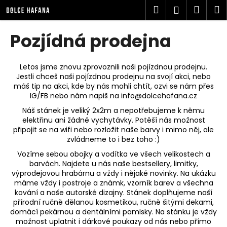
K
Přejít
Hledat
Náku
M
Přihlášen
na
o
obsah
Zpět
Zpět
košík
š
Pozjídná prodejna
í
C
k
o
Letos jsme znovu zprovoznili naši pojízdnou prodejnu.
Jestli chceš naši pojízdnou prodejnu na svojí akci, nebo
p
máš tip na akci, kde by nás mohli chtít, ozvi se nám přes
o
IG/FB nebo nám napiš na
info@dolcehafana.cz
t
Náš stánek je veliký 2x2m a nepotřebujeme k němu
ř
elektřinu ani žádné vychytávky. Potěší nás možnost
připojit se na wifi nebo rozložit naše barvy i mimo něj, ale
e
zvládneme to i bez toho :)
b
Vozíme sebou obojky a vodítka ve všech velikostech a
u
barvách. Najdete u nás naše bestsellery, limitky,
j
výprodejovou hrabárnu a vždy i nějaké novinky. Na ukázku
máme vždy i postroje a známk, vzorník barev a všechna
e
kování a naše autorské dizajny. Stánek doplňujeme naší
t
přírodní ručně dělanou kosmetikou, ručně šitými dekami,
e
domácí pekárnou a dentálními pamlsky. Na stánku je vždy
možnost uplatnit i dárkové poukazy od nás nebo přímo
n