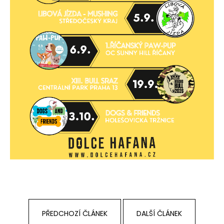
č
u
j
e
m
e
PŘEDCHOZÍ ČLÁNEK
DALŠÍ ČLÁNEK