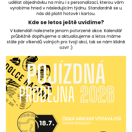
udělat objednávku na míru i s personalizací, kterou vám
a
vyrobíme hned v následujícím týdnu. Standardně se u
j
nás dá platit hotově i kartou.
í
Kde se letos ještě uvidíme?
t
V kalendáři naleznete jenom potvrzené akce. Kalendář
průběžně doplňujeme a aktualizujeme a letos máme
?
stále pár víkendů volných pro tvojí akci, tak se nám klidně
ozvi! :)
HLEDAT
D
o
p
o
r
u