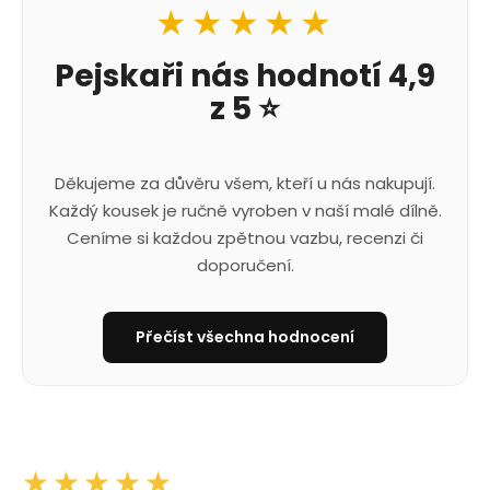
★★★★★
Pejskaři nás hodnotí 4,9
z 5 ⭐
Děkujeme za důvěru všem, kteří u nás nakupují.
Každý kousek je ručně vyroben v naší malé dílně.
Ceníme si každou zpětnou vazbu, recenzi či
doporučení.
Přečíst všechna hodnocení
★★★★★
★★★★★