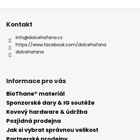
l
k
o
á
Z
v
d
á
á
a
Kontakt
n
p
c
í
í
a
info
@
dolcehafana.cz
p
t
https://www.facebook.com/dolcehafana
r
í
dolcehafana
v
k
y
v
Informace pro vás
ý
p
BioThane® materiál
i
Sponzorské dary & IG soutěže
s
u
Kovový hardware & údržba
Pozjídná prodejna
Jak si vybrat správnou velikost
Partnerské prodejny