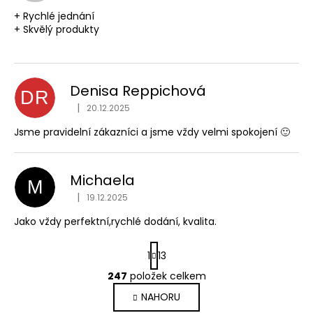
+ Rychlé jednání
+ Skvělý produkty
Denisa Reppichová
DR
Hodnocení obchodu je
|
20.12.2025
Jsme pravidelní zákazníci a jsme vždy velmi spokojení 🙂
Michaela
M
Hodnocení obchodu je
|
19.12.2025
Jako vždy perfektní,rychlé dodání, kvalita.
S
1
13
t
r
247
položek celkem
O
á
v
NAHORU
n