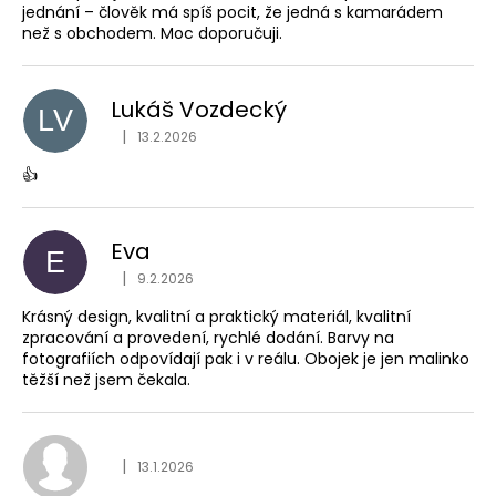
jednání – člověk má spíš pocit, že jedná s kamarádem
než s obchodem. Moc doporučuji.
Lukáš Vozdecký
LV
Hodnocení obchodu je
|
13.2.2026
👍
Eva
E
Hodnocení obchodu je
|
9.2.2026
Krásný design, kvalitní a praktický materiál, kvalitní
zpracování a provedení, rychlé dodání. Barvy na
fotografiích odpovídají pak i v reálu. Obojek je jen malinko
těžší než jsem čekala.
Hodnocení obchodu je
|
13.1.2026