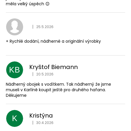
měla velký úspěch 😊
Hodnocení obchodu je
|
25.5.2026
+ Rychlé dodání, nádherné a originální výrobky
Kryštof Biemann
KB
Hodnocení obchodu je
|
20.5.2026
Nádherný obojek s vodítkem. Tak nádherný že jsme
museli v Karlíně koupit ještě pro druhého hafana.
Děkujeme
Kristýna
K
Hodnocení obchodu je
|
30.4.2026