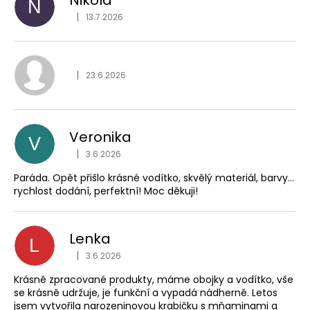
č
N
Hodnocení obchodu je
u
|
13.7.2026
j
e
m
Hodnocení obchodu je
|
e
23.6.2026
Veronika
V
Hodnocení obchodu je
|
3.6.2026
Paráda. Opět přišlo krásné vodítko, skvělý materiál, barvy…
rychlost dodání, perfektní! Moc děkuji!
Lenka
L
Hodnocení obchodu je
|
3.6.2026
Krásně zpracované produkty, máme obojky a vodítko, vše
se krásně udržuje, je funkční a vypadá nádherně. Letos
jsem vytvořila narozeninovou krabičku s mňaminami a