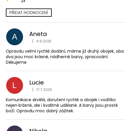
2x
a
PŘIDAT HODNOCENÍ
j
V
í
ý
t
Aneta
p
A
?
Hodnocení obchodu je
i
|
4.8.2026
s
Opravdu velmi rychlé dodání, máme již druhý obojek, oba
h
dva jsou moc krásné, nádherné barvy, zpracování.
Děkujeme
o
HLEDAT
d
n
Lucie
L
o
Hodnocení obchodu je
|
17.7.2026
D
c
o
Komunikace skvělá, doručení rychlé a obojek i vodítko
e
p
nejen krásné, ale i kvalitně udělané. A barvy jsou prostě
n
boží. Opravdu moc dobrý zážitek.
o
í
r
u
Nikola