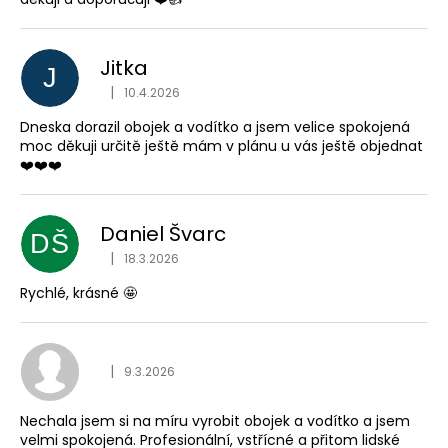
Jitka
J
Hodnocení obchodu je
|
10.4.2026
Dneska dorazil obojek a vodítko a jsem velice spokojená
moc děkuji určitě ještě mám v plánu u vás ještě objednat
❤️❤️❤️
Daniel Švarc
DŠ
Hodnocení obchodu je
|
18.3.2026
Rychlé, krásné 🤩
Hodnocení obchodu je
|
9.3.2026
Nechala jsem si na míru vyrobit obojek a vodítko a jsem
velmi spokojená. Profesionální, vstřícné a přitom lidské