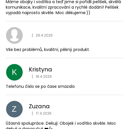
Máme obojky i vodítka a teď jsme si pořídli pelíšek, skvělá
komunikace, kvalitní zpracování a rychlé dodání! Pelíšek
vypadá naprosto skvěle. Moc děkujeme:))
Hodnocení obchodu je
|
29.4.2026
Vše bez problémů, kvalitní, pěkný produkt.
Kristyna
K
Hodnocení obchodu je
|
18.4.2026
Telefonu číslo se po čase smazalo
Zuzana
Z
Hodnocení obchodu je
|
17.4.2026
Úžasná spolupráce. Dekuji. Obojek i vodítko skvěle. Moc
dekuji a doporučuji ❤️👍