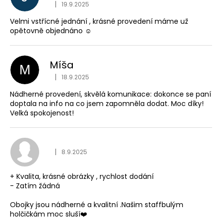
Hodnocení obchodu je
|
19.9.2025
Velmi vstřícné jednání , krásné provedení máme už
opětovně objednáno ☺️
Míša
M
Hodnocení obchodu je
|
18.9.2025
Nádherné provedení, skvělá komunikace: dokonce se paní
doptala na info na co jsem zapomněla dodat. Moc díky!
Velká spokojenost!
Hodnocení obchodu je
|
8.9.2025
+ Kvalita, krásné obrázky , rychlost dodání
- Zatím žádná
Obojky jsou nádherné a kvalitní .Našim staffbulým
holčičkám moc sluší❤️