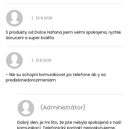
Hodnocení obchodu je
|
22.8.2025
S produkty od Dolce Hafana jsem velmi spokojena, rychle
doruceni a super kvalita
Hodnocení obchodu je
|
13.8.2025
- Nie su schopni komunikovat po telefone ab y sa
predislonedorozimeniam
(Administrátor)
Dobrý den, je mi líto, že jste nebyla spokojená s naší
komunikací. Telefonický kontakt neposkytujeme,