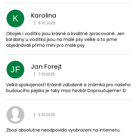
Karolina
K
Hodnocení obchodu je
|
8.10.2025
Obojek i vodítko jsou krásné a kvalitně zpracované. Jen
karabiny u vodítka jsou na malé psy velké a to jsme
objednávali přímo mini pro malé psy.
Jan Forejt
JF
Hodnocení obchodu je
|
7.10.2025
Velká spokojenost! Krásně zabalené a známka pro našeho
budoucího pejska je taky moc hezká! Doproučujeme! :D
Hodnocení obchodu je
|
3.10.2025
Zbozi absolutne neodpovida vyobrazeni na internetu.