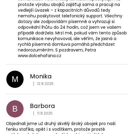
protože výrobu obojků zajišťuji sama a pracuji na
vedlejší úvazek – z kapacitních důvodů tedy
nemohu poskytovat telefonický support. Všechny
dotazy ale zodpovídám písemně a vyhrazuji si
odpovědní lhůtu do 24 hodin, což jsem ve vašem
případě dodržela. Mrzí mě, pokud vám tento způsob
komunikace nevyhovoval, ale věřím, že jasná a
rychlá písemná domluva pomáhá předcházet
nedorozuměním. S pozdravem, Petra
www.dolcehafana.cz
Monika
M
Hodnocení obchodu je
|
12.8.2025
Barbora
B
Hodnocení obchodu je
|
11.8.2025
Objednali jsme už druhý skvělý široký obojek pro naši
fenku stafíka, opět i s vodítkem, protože prostě