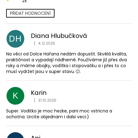
2x
a
PŘIDAT HODNOCENÍ
j
V
í
ý
t
Diana Hlubučková
p
DH
?
Hodnocení obchodu je
i
|
4.12.2025
s
Na věci od Dolce Hafana nedám dopustit. Skvělá kvalita,
h
praktičnost a vypadají nádherně. Používáme již přes dva
roky a máme obojky, vodítka i stopovačku a i přes to co
o
musí vydržet jsou v super stavu 🙂.
HLEDAT
d
n
o
Karin
K
D
c
Hodnocení obchodu je
|
31.10.2025
o
e
p
Super. Voditko je moc hezke, pani moc vstricna a
n
ochotna. Urcite objednam i dalsi veci:)
o
í
r
u
Api