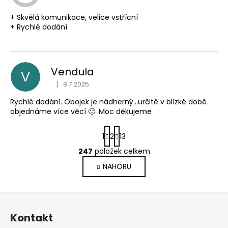
+ Skvělá komunikace, velice vstřícní
+ Rychlé dodání
Vendula
V
Hodnocení obchodu je
|
8.7.2025
Rychlé dodání. Obojek je nádherný…určitě v blízké době
objednáme více věcí 🙂. Moc děkujeme
S
1
2
13
t
r
247
položek celkem
O
á
v
NAHORU
n
l
k
o
á
Z
v
d
á
á
a
Kontakt
n
p
c
í