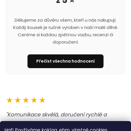
z 5 ⭐
Děkujeme za důvěru všem, kteří u nás nakupují.
Každý kousek je ručně vyroben v naší malé dílně.
Ceníme si každou zpětnou vazbu, recenzi či
doporučení.
Přečíst všechna hodnocení
★★★★★
"Komunikace skvělá, doručení rychlé a
obojek i vodítko nejen krásné, ale i kvalitně
Haf! Používáme kokína, ehm, vlastně cookies,