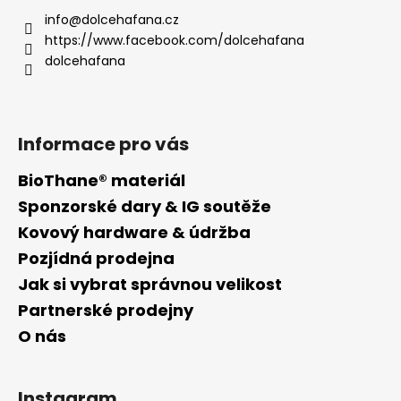
í
a
info
@
dolcehafana.cz
p
t
https://www.facebook.com/dolcehafana
r
í
dolcehafana
v
k
y
v
Informace pro vás
ý
p
BioThane® materiál
i
Sponzorské dary & IG soutěže
s
u
Kovový hardware & údržba
Pozjídná prodejna
Jak si vybrat správnou velikost
Partnerské prodejny
O nás
Instagram