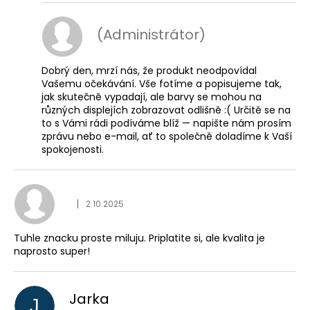
(Administrátor)
Dobrý den, mrzí nás, že produkt neodpovídal
Vašemu očekávání. Vše fotíme a popisujeme tak,
jak skutečně vypadají, ale barvy se mohou na
různých displejích zobrazovat odlišně :( Určitě se na
to s Vámi rádi podíváme blíž — napište nám prosím
zprávu nebo e-mail, ať to společně doladíme k Vaší
spokojenosti.
Hodnocení obchodu je
|
2.10.2025
Tuhle znacku proste miluju. Priplatite si, ale kvalita je
naprosto super!
Jarka
J