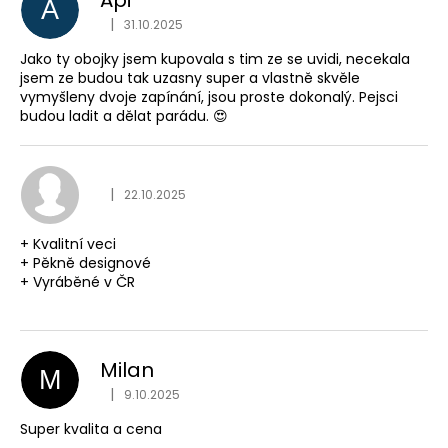
č
A
Hodnocení obchodu je
u
|
31.10.2025
j
Jako ty obojky jsem kupovala s tim ze se uvidi, necekala
e
jsem ze budou tak uzasny super a vlastně skvěle
m
vymyšleny dvoje zapínání, jsou proste dokonalý. Pejsci
e
budou ladit a dělat parádu. 😍
Hodnocení obchodu je
|
22.10.2025
+ Kvalitní veci
+ Pěkně designové
+ Vyráběné v ČR
Milan
M
Hodnocení obchodu je
|
9.10.2025
Super kvalita a cena