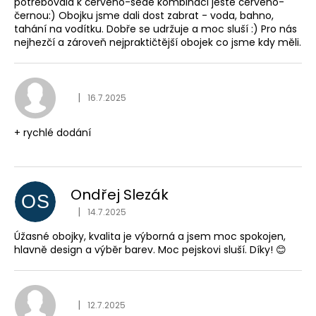
potřebovala k červeno-šedé kombinaci ještě červeno-
černou:) Obojku jsme dali dost zabrat - voda, bahno,
tahání na vodítku. Dobře se udržuje a moc sluší :) Pro nás
nejhezčí a zároveň nejpraktičtější obojek co jsme kdy měli.
Hodnocení obchodu je
|
16.7.2025
+ rychlé dodání
Ondřej Slezák
OS
Hodnocení obchodu je
|
14.7.2025
Úžasné obojky, kvalita je výborná a jsem moc spokojen,
hlavně design a výběr barev. Moc pejskovi sluší. Díky! 😊
Hodnocení obchodu je
|
12.7.2025