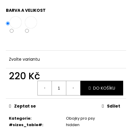
č
u
BARVA A VELIKOST
j
e
m
e
Zvolte variantu
220 Kč
Měrná
DO KOŠÍKU
cena:
Zeptat se
Sdílet
Kategorie
:
Obojky pro psy
#sizes_table#
:
hidden