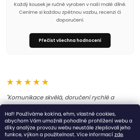
Každý kousek je ručně vyroben v naší malé dílně.
Ceníme si každou zpětnou vazbu, recenzi či
doporučení.
Přečíst všechna hodnocení
★★★★★
"Komunikace skvělá, doručení rychlé a
obojek i vodítko nejen krásné, ale i kvalitně
Haf! Používáme kokína, ehm, vlastně cookies,
udělané. A barvy jsou prostě boží. Opravdu
abychom Vám umožnili pohodlné prohlížení webu a
moc dobrý zážitek. "
díky analýze provozu webu neustále zlepšovali jeho
funkce, výkon a použitelnost
.
Více informací
zde
.
— Lucie