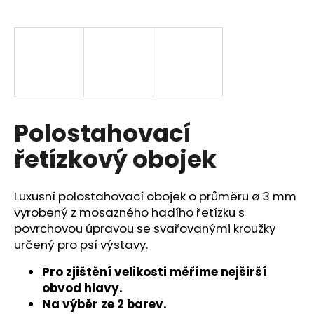
a
j
í
t
?
Polostahovací
řetízkový obojek
HLEDAT
Luxusní polostahovací obojek o průměru ø 3 mm
vyrobený z mosazného hadího řetízku s
D
povrchovou úpravou se svařovanými kroužky
o
určený pro psí výstavy.
p
o
Pro zjištění velikosti měříme nejširší
r
obvod hlavy.
u
Na výběr ze 2 barev.