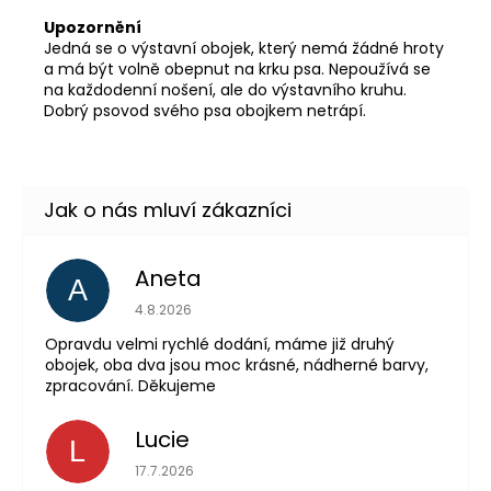
Upozornění
Jedná se o výstavní obojek, který nemá žádné hroty
a má být volně obepnut na krku psa. Nepoužívá se
na každodenní nošení, ale do výstavního kruhu.
Dobrý psovod svého psa obojkem netrápí.
Aneta
A
Hodnocení obchodu 
4.8.2026
Opravdu velmi rychlé dodání, máme již druhý
obojek, oba dva jsou moc krásné, nádherné barvy,
zpracování. Děkujeme
Lucie
L
Hodnocení obchodu 
17.7.2026