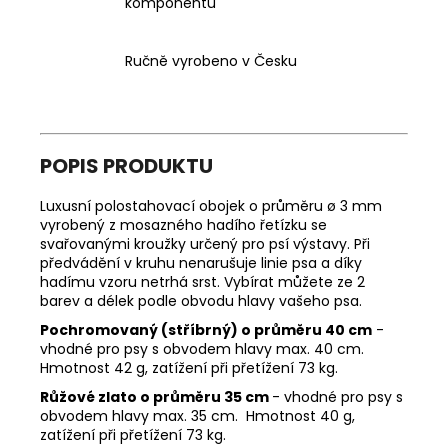
komponentů
Ručně vyrobeno v Česku
POPIS PRODUKTU
Luxusní polostahovací obojek o průměru ø 3 mm
vyrobený z mosazného hadího řetízku se
svařovanými kroužky určený pro psí výstavy. Při
předvádění v kruhu nenarušuje linie psa a díky
hadímu vzoru netrhá srst. Vybírat můžete ze 2
barev a délek podle obvodu hlavy vašeho psa.
Pochromovaný (stříbrný) o průměru 40 cm
-
vhodné pro psy s obvodem hlavy max. 40 cm.
Hmotnost 42 g, zatížení při přetížení 73 kg.
Růžové zlato o průměru 35 cm
- vhodné pro psy s
obvodem hlavy max. 35 cm. Hmotnost 40 g,
zatížení při přetížení 73 kg.