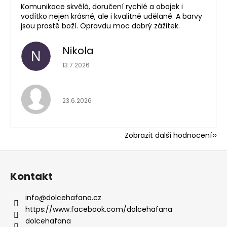
Komunikace skvělá, doručení rychlé a obojek i
vodítko nejen krásné, ale i kvalitně udělané. A barvy
jsou prostě boží. Opravdu moc dobrý zážitek.
Nikola
N
Hodnocení obchodu 
13.7.2026
Hodnocení obchodu 
23.6.2026
Zobrazit další hodnocení
Z
á
Kontakt
p
a
info
@
dolcehafana.cz
t
https://www.facebook.com/dolcehafana
í
dolcehafana