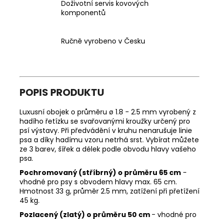
Doživotní servis kovových
komponentů
Ručně vyrobeno v Česku
POPIS PRODUKTU
Luxusní obojek o průměru ø 1.8 - 2.5 mm vyrobený z
hadího řetízku se svařovanými kroužky určený pro
psí výstavy. Při předvádění v kruhu nenarušuje linie
psa a díky hadímu vzoru netrhá srst. Vybírat můžete
ze 3 barev, šířek a délek podle obvodu hlavy vašeho
psa.
Pochromovaný (stříbrný) o průměru 65 cm
-
vhodné pro psy s obvodem hlavy max. 65 cm.
Hmotnost 33 g, průměr 2.5 mm, zatížení při přetížení
45 kg.
Pozlacený (zlatý) o průměru 50 cm
- vhodné pro