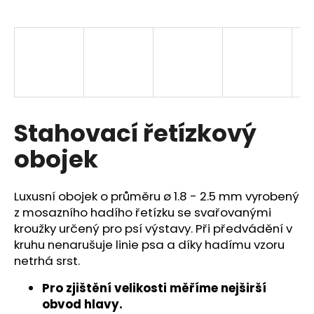
a
j
í
t
?
Stahovací řetízkový
obojek
HLEDAT
Luxusní obojek o průměru ø 1.8 - 2.5 mm vyrobený
z mosazního hadího řetízku se svařovanými
D
kroužky určený pro psí výstavy. Při předvádění v
o
kruhu nenarušuje linie psa a díky hadímu vzoru
p
netrhá srst.
o
r
Pro zjištění velikosti měříme nejširší
u
obvod hlavy.