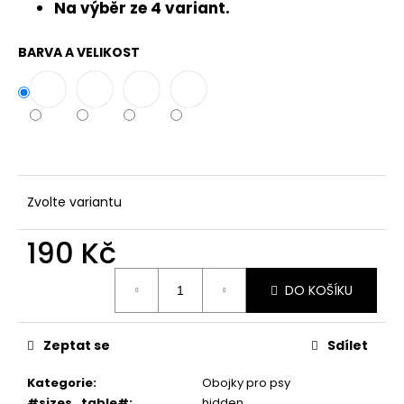
č
Na výběr ze 4 variant.
u
j
BARVA A VELIKOST
e
m
e
Zvolte variantu
190 Kč
Měrná
DO KOŠÍKU
cena:
Zeptat se
Sdílet
Kategorie
:
Obojky pro psy
#sizes_table#
:
hidden