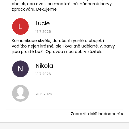
obojek, oba dva jsou moc krásné, nádherné barvy,
zpracování. Děkujeme
Lucie
L
Hodnocení obchodu 
17.7.2026
Komunikace skvělá, doručení rychlé a obojek i
vodítko nejen krásné, ale i kvalitně udělané. A barvy
jsou prostě boží. Opravdu moc dobrý zážitek.
Nikola
N
Hodnocení obchodu 
13.7.2026
Hodnocení obchodu 
23.6.2026
Zobrazit další hodnocení
Z