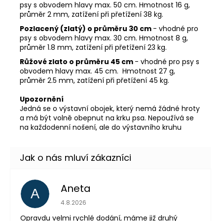
psy s obvodem hlavy max. 50 cm. Hmotnost 16 g,
průměr 2 mm, zatížení při přetížení 38 kg.
Pozlacený (zlatý) o průměru 30 cm
- vhodné pro
psy s obvodem hlavy max. 30 cm. Hmotnost 8 g,
průměr 1.8 mm, zatížení při přetížení 23 kg.
Růžové zlato o průměru 45 cm
- vhodné pro psy s
obvodem hlavy max. 45 cm. Hmotnost 27 g,
průměr 2.5 mm, zatížení při přetížení 45 kg.
Upozornění
Jedná se o výstavní obojek, který nemá žádné hroty
a má být volně obepnut na krku psa. Nepoužívá se
na každodenní nošení, ale do výstavního kruhu
Aneta
A
Hodnocení obchodu 
4.8.2026
Opravdu velmi rychlé dodání, máme již druhý