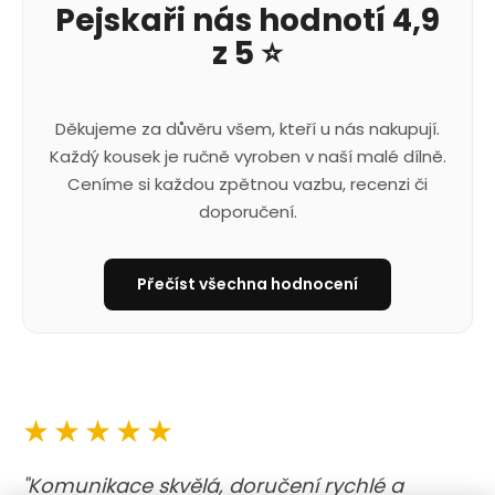
Pejskaři nás hodnotí 4,9
z 5 ⭐
Děkujeme za důvěru všem, kteří u nás nakupují.
Každý kousek je ručně vyroben v naší malé dílně.
Ceníme si každou zpětnou vazbu, recenzi či
doporučení.
Přečíst všechna hodnocení
★★★★★
"Komunikace skvělá, doručení rychlé a