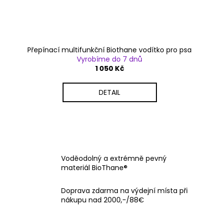
Přepínací multifunkční Biothane vodítko pro psa
Vyrobíme do 7 dnů
1 050 Kč
DETAIL
Voděodolný a extrémně pevný
materiál BioThane®
Doprava zdarma na výdejní místa při
nákupu nad 2000,-/88€