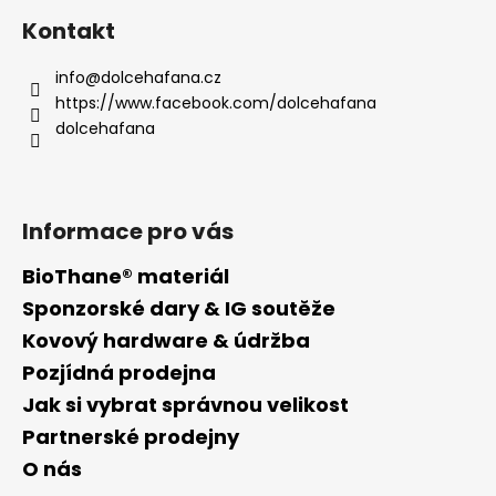
á
Kontakt
p
a
info
@
dolcehafana.cz
t
https://www.facebook.com/dolcehafana
í
dolcehafana
Informace pro vás
BioThane® materiál
Sponzorské dary & IG soutěže
Kovový hardware & údržba
Pozjídná prodejna
Jak si vybrat správnou velikost
Partnerské prodejny
O nás