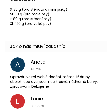
S: 35 g (pro štěňata a mini psíky)
M: 50 g (pro malé psy)
L: 80 g (pro střední psy)
XL: 120 g (pro velké psy)
Aneta
A
Hodnocení obchodu 
4.8.2026
Opravdu velmi rychlé dodání, máme již druhý
obojek, oba dva jsou moc krásné, nádherné barvy,
zpracování. Děkujeme
Lucie
L
Hodnocení obchodu 
17.7.2026