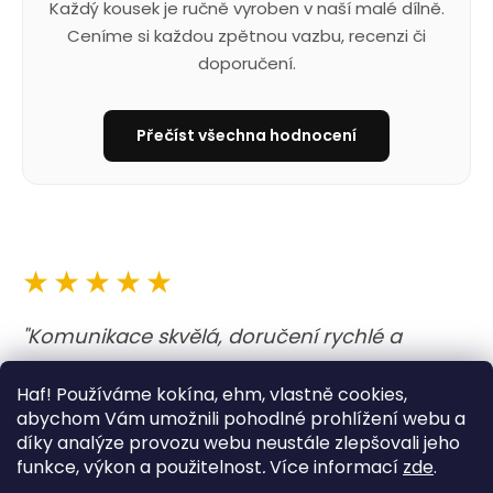
Každý kousek je ručně vyroben v naší malé dílně.
Ceníme si každou zpětnou vazbu, recenzi či
doporučení.
Přečíst všechna hodnocení
★★★★★
"Komunikace skvělá, doručení rychlé a
obojek i vodítko nejen krásné, ale i kvalitně
Haf! Používáme kokína, ehm, vlastně cookies,
udělané. A barvy jsou prostě boží. Opravdu
abychom Vám umožnili pohodlné prohlížení webu a
moc dobrý zážitek. "
díky analýze provozu webu neustále zlepšovali jeho
funkce, výkon a použitelnost
.
Více informací
zde
.
— Lucie