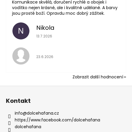
Komunikace skvělá, doručení rychlé a obojek i
vodítko nejen krásné, ale i kvalitně udělané. A barvy
jsou prostě boží. Opravdu moc dobrý zážitek.
Nikola
N
Hodnocení obchodu 
13.7.2026
Hodnocení obchodu 
23.6.2026
Zobrazit další hodnocení
Z
á
Kontakt
p
a
info
@
dolcehafana.cz
t
https://www.facebook.com/dolcehafana
í
dolcehafana