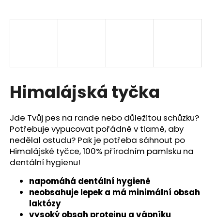
a
j
í
t
?
Himalájská tyčka
HLEDAT
Jde Tvůj pes na rande nebo důležitou schůzku?
Potřebuje vypucovat pořádně v tlamě, aby
nedělal ostudu? Pak je potřeba sáhnout po
Himalájské tyčce, 100% přírodním pamlsku na
D
dentální hygienu!
o
p
napomáhá dentální hygieně
o
neobsahuje lepek a má minimální obsah
r
laktózy
u
vysoký obsah proteinu a vápníku