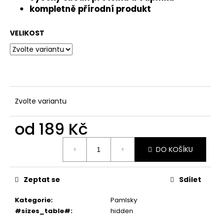
č
kompletně přírodní produkt
u
j
e
VELIKOST
m
e
Zvolte variantu
od
189 Kč
Měrná
DO KOŠÍKU
cena:
Zeptat se
Sdílet
Kategorie
:
Pamlsky
#sizes_table#
:
hidden