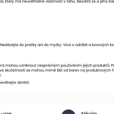
, který má neuvěřitelné vlastnosti v tahu. Neodírá se a jeho ba
 Nedávejte do pračky ani do myčky.
Více o údržbě a kovových 
rá mohou vzniknout nesprávným používáním jejích produktů. Př
e skutečnosti se mohou mírně lišit od barev na produktových fot
.
eváhejte obrátit.
Lucie
Nikola