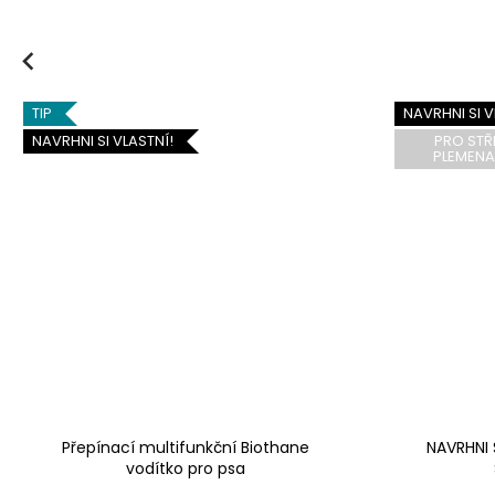
Previous
TIP
NAVRHNI SI V
NAVRHNI SI VLASTNÍ!
PRO STŘ
PLEMENA
Přepínací multifunkční Biothane
NAVRHNI 
vodítko pro psa