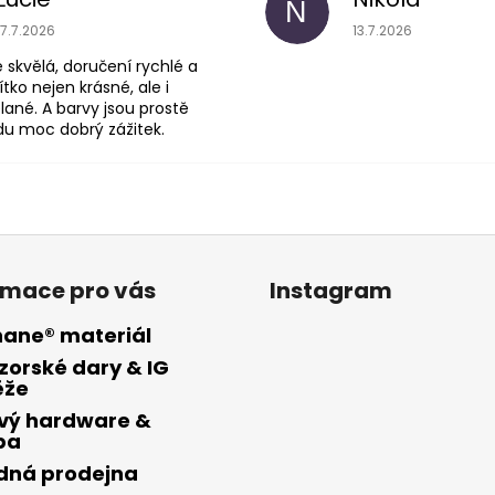
N
je 5 z 5 hvězdiček.
Hodnocení obchodu je 5 z 5
Hodnoce
17.7.2026
13.7.2026
skvělá, doručení rychlé a
ítko nejen krásné, ale i
lané. A barvy jsou prostě
du moc dobrý zážitek.
rmace pro vás
Instagram
hane® materiál
zorské dary & IG
ěže
vý hardware &
ba
ídná prodejna