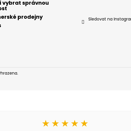
i vybrat správnou
ost
nerské prodejny
Sledovat na Instagr
s
yhrazena.
★★★★★