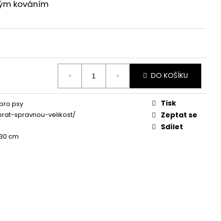
ým kováním
DO KOŠÍKU
Tisk
pro psy
brat-spravnou-velikost/
Zeptat se
Sdílet
 30 cm