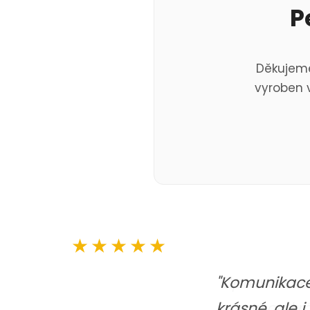
P
Děkujeme
vyroben v
★★★★★
"Komunikace 
krásné, ale 