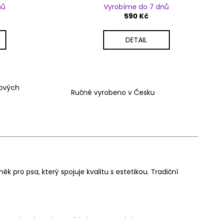
nů
Vyrobíme do 7 dnů
590 Kč
DETAIL
vových
Ručně vyrobeno v Česku
 pro psa, který spojuje kvalitu s estetikou. Tradiční