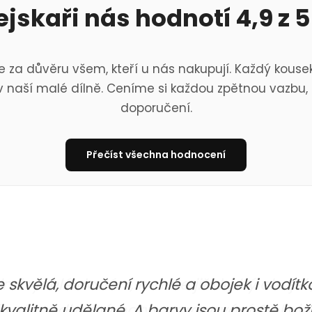
ejskaři nás hodnotí 4,9 z 5
 za důvěru všem, kteří u nás nakupují. Každý kousek
 naší malé dílně. Ceníme si každou zpětnou vazbu, 
doporučení.
Přečíst všechna hodnocení
skvělá, doručení rychlé a obojek i vodítk
i kvalitně udělané. A barvy jsou prostě bo