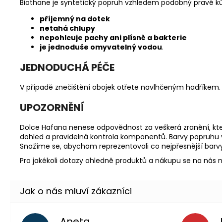
Biothane je syntetický popruh vzhledem podobný pravé kůži
příjemný na dotek
netahá chlupy
nepohlcuje pachy ani plísně a bakterie
je jednoduše omyvatelný vodou
.
JEDNODUCHÁ PÉČE
V případě znečištění obojek otřete navlhčeným hadříkem.
UPOZORNĚNÍ
Dolce Hafana nenese odpovědnost za veškerá zranění, kte
dohled a pravidelná kontrola komponentů. Barvy popruhu v
Snažíme se, abychom reprezentovali co nejpřesnější barvy
Pro jakékoli dotazy ohledně produktů a nákupu se na nás n
Aneta