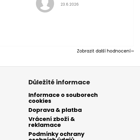
Hodnocení obch
23.6.2026
 hvězdiček.
ní obchodu je 5 z 5 hvězdi
Zobrazit další hodnocení
Důležité informace
Informace o souborech
cookies
Doprava & platba
Vrácení zboží &
reklamace
Podmínky ochrany
osobních údajů