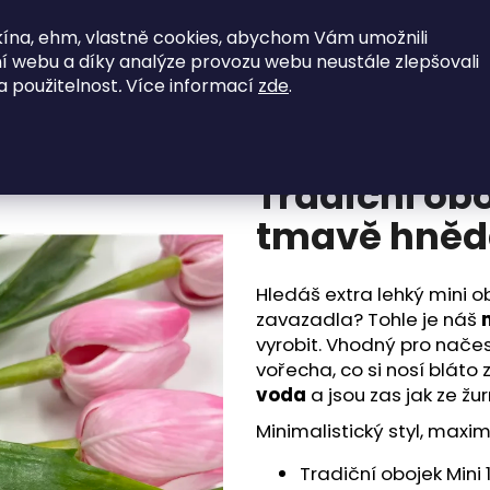
ína, ehm, vlastně cookies, abychom Vám umožnili
jky
SkladOFFky
Vodítka
Postroje
í webu a díky analýze provozu webu neustále zlepšovali
a použitelnost
.
Více informací
zde
.
avě hnědá & krémová 24-30cm
Co potřebujete najít?
Tradiční obo
HLEDAT
tmavě hněd
Hledáš extra lehký mini ob
Doporučujeme
zavazadla? Tohle je náš
vyrobit. Vhodný pro načes
vořecha, co si nosí bláto
voda
a jsou zas jak ze žu
Minimalistický styl, maxim
Tradiční obojek Mini