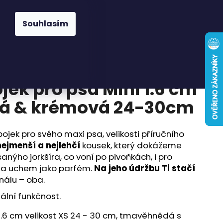
Hledat
Přihlášení
Nákupní
Známky
Pelíšky a deky
Pamlsky
Doplňky
Souhlasím
košík
jek pro psa Mini 1.6 cm
á & krémová 24-30cm
ojek pro svého maxi psa, velikosti příručního
nejmenší a nejlehčí
kousek, který dokážeme
anýho jorkšíra, co voní po pivoňkách, i pro
 za uchem jako parfém.
Na jeho údržbu Ti stačí
rnálu – oba.
ální funkčnost.
 1.6 cm velikost XS 24 - 30 cm, tmavěhnědá s