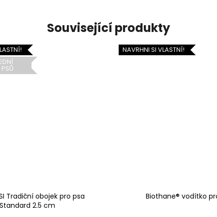
Související produkty
LASTNÍ!
NAVRHNI SI VLASTNÍ!
EDNÍ
 PSŮ
SI Tradiční obojek pro psa
Biothane® vodítko pr
Standard 2.5 cm