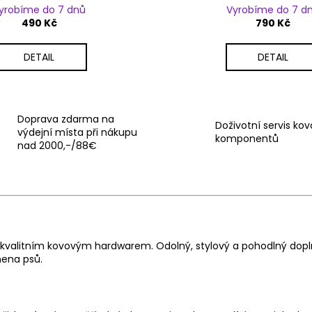
yrobíme do 7 dnů
Vyrobíme do 7 d
490 Kč
790 Kč
DETAIL
DETAIL
Doprava zdarma na
Doživotní servis ko
výdejní místa při nákupu
komponentů
nad 2000,-/88€
 kvalitním kovovým hardwarem. Odolný, stylový a pohodlný doplněk
mena psů.