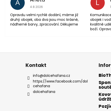
A
L
Hodnocení obchodu 
4.8.2026
Opravdu velmi rychlé dodání, máme již
Komunikace 
druhý obojek, oba dva jsou moc krásné,
obojek i vod
nádherné barvy, zpracování. Děkujeme
kvalitně udě
boží. Oprav
Z
á
Kontakt
Info
p
a
BioT
info
@
dolcehafana.cz
t
https://www.facebook.com/dol
Spon
cehafana
í
sout
dolcehafana
Kovo
údrž
Pozj