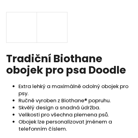
a
j
í
t
?
Tradiční Biothane
obojek pro psa Doodle
HLEDAT
Extra lehký a maximálně odolný obojek pro
psy.
D
Ručně vyroben z Biothane® popruhu.
o
Skvělý design a snadná údržba.
p
Velikosti pro všechna plemena psů.
o
Obojek lze personalizovat jménem a
r
telefonním číslem.
u