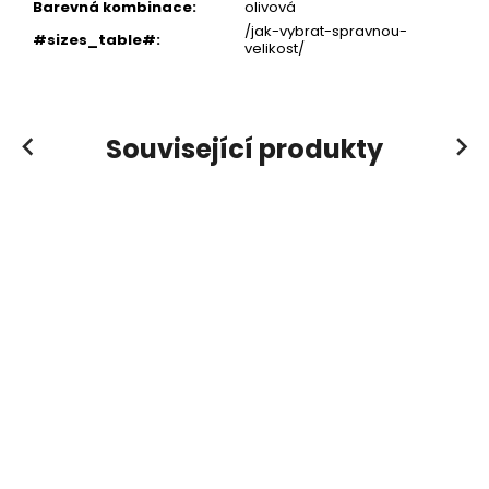
Barevná kombinace
:
olivová
/jak-vybrat-spravnou-
#sizes_table#
:
velikost/
Související produkty
Previous
Next