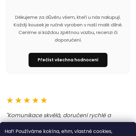
Děkujeme za důvěru všem, kteří u nás nakupují.
Každý kousek je ručně vyroben v naší malé dílně.
Ceníme si každou zpětnou vazbu, recenzi či
doporučení.
Přečíst všechna hodnocení
★★★★★
"Komunikace skvělá, doručení rychlé a
obojek i vodítko nejen krásné, ale i kvalitně
Haf! Používáme kokína, ehm, vlastně cookies,
udělané. A barvy jsou prostě boží. Opravdu