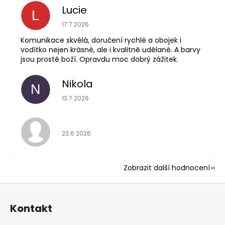
Lucie
L
Hodnocení obchodu 
17.7.2026
Komunikace skvělá, doručení rychlé a obojek i
vodítko nejen krásné, ale i kvalitně udělané. A barvy
jsou prostě boží. Opravdu moc dobrý zážitek.
Nikola
N
Hodnocení obchodu 
13.7.2026
Hodnocení obchodu 
23.6.2026
Zobrazit další hodnocení
Z
á
Kontakt
p