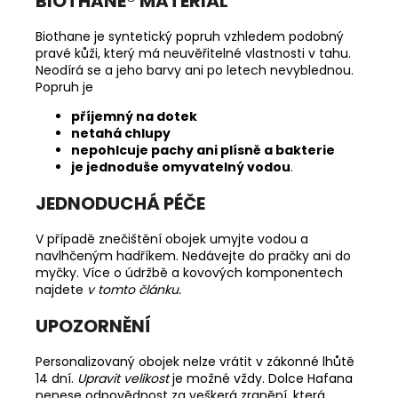
BIOTHANE
®
MATERIÁL
Biothane je syntetický popruh vzhledem podobný
pravé kůži, který má neuvěřitelné vlastnosti v tahu.
Neodírá se a jeho barvy ani po letech nevyblednou.
Popruh je
příjemný na dotek
netahá chlupy
nepohlcuje pachy ani plísně a bakterie
je jednoduše omyvatelný vodou
.
JEDNODUCHÁ PÉČE
V případě znečištění obojek umyjte vodou a
navlhčeným hadříkem. Nedávejte do pračky ani do
myčky.
Více o údržbě a kovových komponentech
najdete
v tomto článku.
UPOZORNĚNÍ
Personalizovaný obojek nelze vrátit v zákonné lhůtě
14 dní.
Upravit velikost
je možné vždy. Dolce Hafana
nenese odpovědnost za veškerá zranění, která