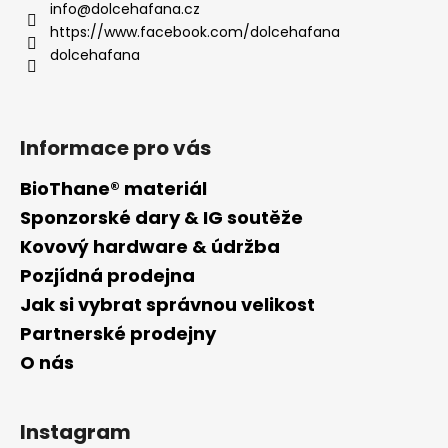
a
info
@
dolcehafana.cz
t
https://www.facebook.com/dolcehafana
í
dolcehafana
Informace pro vás
BioThane® materiál
Sponzorské dary & IG soutěže
Kovový hardware & údržba
Pozjídná prodejna
Jak si vybrat správnou velikost
Partnerské prodejny
O nás
Instagram