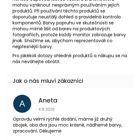
mohou vzniknout nesprávným používáním jejích
produktů. Při používání těchto produktů se
doporučuje neustálý dohled a pravidelná kontrola
komponentů. Barvy popruhu ve skutečnosti se
mohou mírně lišit od barev na produktových
fotografiích, protože každý monitor zobrazuje barvy
jinak. Snažíme se, abychom reprezentovali co
nejpřesnější barvy.
Pro jakékoli dotazy ohledně produktů a nákupu se na
nás neváhejte obrátit.
Aneta
A
Hodnocení obchodu 
4.8.2026
Opravdu velmi rychlé dodání, máme již druhý
obojek, oba dva jsou moc krásné, nádherné barvy,
zpracování. Děkujeme