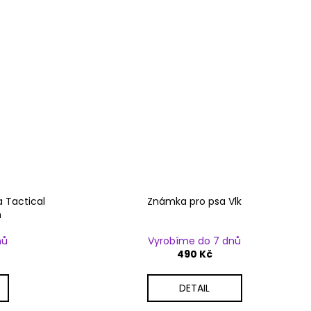
a Tactical
Známka pro psa Vlk
m
nů
Vyrobíme do 7 dnů
490 Kč
DETAIL