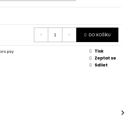
DO KOŠÍKU
Tisk
pro psy
Zeptat se
Sdílet
Next