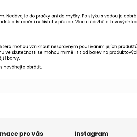
em. Nedávejte do pračky ani do myčky. Po styku s vodou je dob
adné odstranění nečistot v přezce.
Více o údržbě a kovových 
která mohou vzniknout nesprávným používáním jejích produktů. 
u ve skutečnosti se mohou mírně lišit od barev na produktových
jší barvy.
s neváhejte obrátit.
rmace pro vás
Instagram