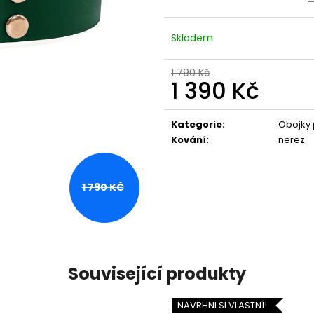
Skladem
1 790 Kč
1 390 Kč
Měrná
cena:
Kategorie
:
Obojky 
Kování
:
nerez
1 790 KČ
Související produkty
NAVRHNI SI VLASTNÍ!