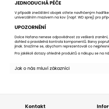
JEDNODUCHÁ PÉČE
V případě znečištění obojek otřete navlhčeným hadřík
univerzálním mazivem na kov (např. WD sprej) pro příp
UPOZORNĚNÍ
Dolce Hafana nenese odpovědnost za veškerá zranění, 
dohled a pravidelná kontrola komponentů. Barvy popruh
jinak. Snažíme se, abychom reprezentovali co nejpřesně
Pro jakékoli dotazy ohledně produktů a nákupu se na ná
Z
á
Kontakt
Info