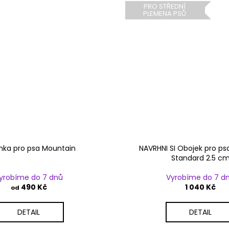
PRO STŘEDNÍ
PLEMENA PSŮ
ka pro psa Mountain
NAVRHNI SI Obojek pro ps
Standard 2.5 c
yrobíme do 7 dnů
Vyrobíme do 7 d
490 Kč
1 040 Kč
od
DETAIL
DETAIL