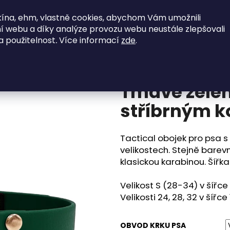
ína, ehm, vlastně cookies, abychom Vám umožnili
jky
SkladOFFky
Vodítka
Postroje
í webu a díky analýze provozu webu neustále zlepšovali
a použitelnost
.
Více informací
zde
.
íbrným kováním + 150cm vodítko
Co potřebujete najít?
Tmavě zelen
HLEDAT
stříbrným k
Tactical obojek pro psa 
Doporučujeme
velikostech. Stejně bare
klasickou karabinou. Šířk
Velikost S (28-34) v šířce
Velikosti 24, 28, 32 v šířce
OBVOD KRKU PSA