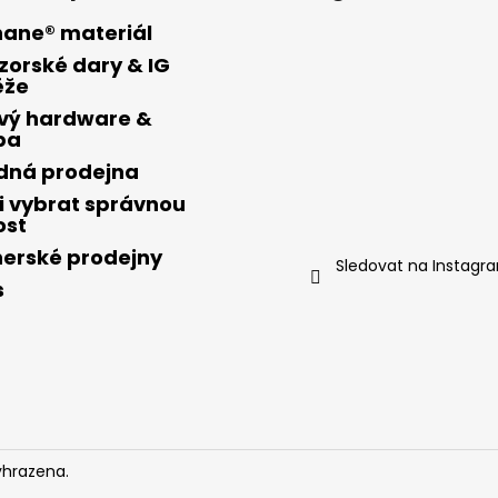
hane® materiál
zorské dary & IG
ěže
vý hardware &
ba
ídná prodejna
i vybrat správnou
ost
nerské prodejny
Sledovat na Instagr
s
yhrazena.