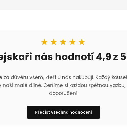
★★★★★
ejskaři nás hodnotí 4,9 z 5
 za důvěru všem, kteří u nás nakupují. Každý kousek
 naší malé dílně. Ceníme si každou zpětnou vazbu, 
doporučení.
Přečíst všechna hodnocení