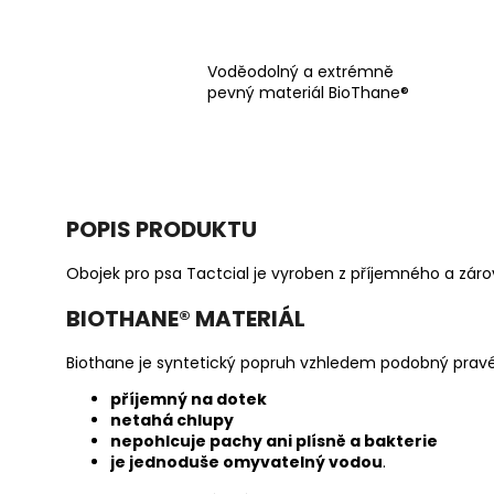
Voděodolný a extrémně
pevný materiál BioThane®
POPIS PRODUKTU
Obojek pro psa Tactcial je vyroben z příjemného a záro
BIOTHANE
®
MATERIÁL
Biothane je syntetický popruh vzhledem podobný pravé k
příjemný na dotek
netahá chlupy
nepohlcuje pachy ani plísně a bakterie
je jednoduše omyvatelný vodou
.