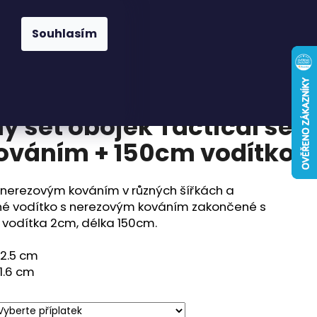
Hledat
Přihlášení
Nákupní
Známky
Pelíšky a deky
Pamlsky
Doplňky
Souhlasím
košík
ý set obojek Tactical se
ováním + 150cm vodítko
s nerezovým kováním v různých šířkách a
vné vodítko s nerezovým kováním zakončené s
a vodítka 2cm, délka 150cm.
 2.5 cm
 1.6 cm