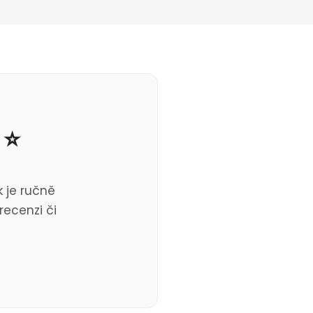
 ⭐
 je ručně
recenzi či