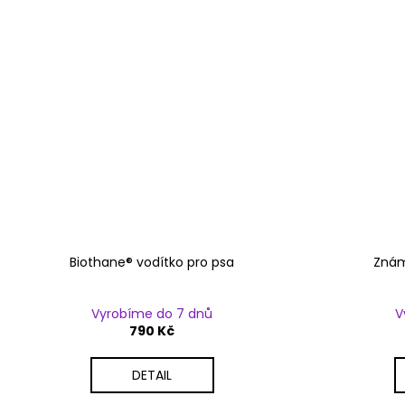
Biothane® vodítko pro psa
Znám
Vyrobíme do 7 dnů
V
790 Kč
DETAIL