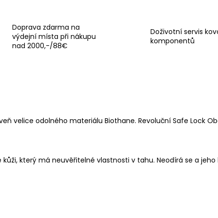
Doprava zdarma na
Doživotní servis ko
výdejní místa při nákupu
komponentů
nad 2000,-/88€
veň velice odolného materiálu Biothane. Revoluční Safe Lock Obo
ůži, který má neuvěřitelné vlastnosti v tahu. Neodírá se a jeho