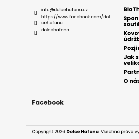
p
a
BioT
info
@
dolcehafana.cz
t
https://www.facebook.com/dol
Spon
cehafana
í
sout
dolcehafana
Kovo
údrž
Pozj
Jak s
velik
Part
O ná
Facebook
Copyright 2026
Dolce Hafana
. Všechna práva v