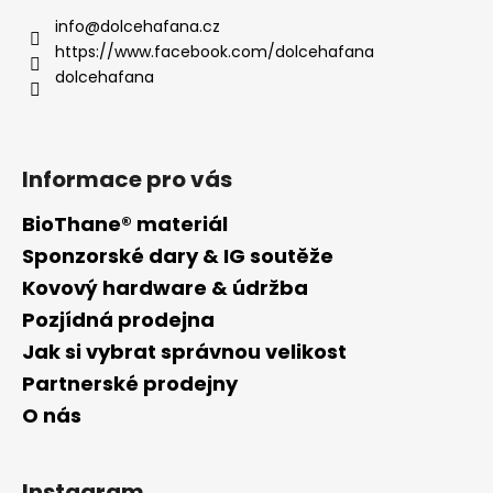
a
info
@
dolcehafana.cz
t
https://www.facebook.com/dolcehafana
í
dolcehafana
Informace pro vás
BioThane® materiál
Sponzorské dary & IG soutěže
Kovový hardware & údržba
Pozjídná prodejna
Jak si vybrat správnou velikost
Partnerské prodejny
O nás
Instagram