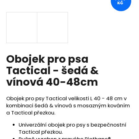
KČ
a
j
í
t
?
Obojek pro psa
Tactical - šedá &
HLEDAT
vínová 40-48cm
Obojek pro psy Tactical velikosti L 40 - 48 cm v
D
o
kombinaci šedá & vínová s mosazným kováním
p
a Tactical přezkou.
o
Univerzální obojek pro psy s bezpečnostní
r
Tactical přezkou.
u