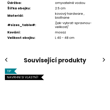
Údržba
:
omyvatelné vodou
Šířka obojku
:
2.5 cm
kovový hardware ,
Materiál
:
biothane
/jak-vybrat-spravnou-
#sizes_table#
:
velikost/
Kování
:
mosaz
Velikost obojku
:
L 40 - 48 cm
Související produkty
Previous
Next
TIP
NAVRHNI SI VLASTNÍ!