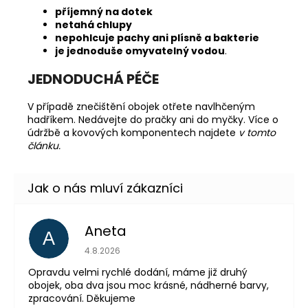
příjemný na dotek
netahá chlupy
nepohlcuje pachy ani plísně a bakterie
je jednoduše omyvatelný vodou
.
JEDNODUCHÁ PÉČE
V případě znečištění obojek otřete navlhčeným
hadříkem. Nedávejte do pračky ani do myčky.
Více o
údržbě a kovových komponentech najdete
v tomto
článku.
Aneta
A
Hodnocení obchodu 
4.8.2026
Opravdu velmi rychlé dodání, máme již druhý
obojek, oba dva jsou moc krásné, nádherné barvy,
zpracování. Děkujeme