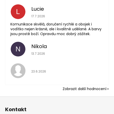
Lucie
L
Hodnocení obchodu 
17.7.2026
Komunikace skvělá, doručení rychlé a obojek i
vodítko nejen krásné, ale i kvalitně udělané. A barvy
jsou prostě boží. Opravdu moc dobrý zážitek.
Nikola
N
Hodnocení obchodu 
13.7.2026
Hodnocení obchodu 
23.6.2026
Zobrazit další hodnocení
Z
á
Kontakt
p