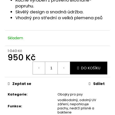
Ručně vyroben z pravého Biothane®
č
u
popruhu.
j
Skvělý design a snadná údržba.
e
Vhodný pro střední a velká plemena psů
m
e
Skladem
1 040 Kč
950 Kč
Měrná
DO KOŠÍKU
cena:
Zeptat se
Sdílet
Kategorie
:
Obojky pro psy
voděodolný, odolný UV
záření, nepohlcuje
Funkce
:
pachy, nedrží plísně a
bakterie