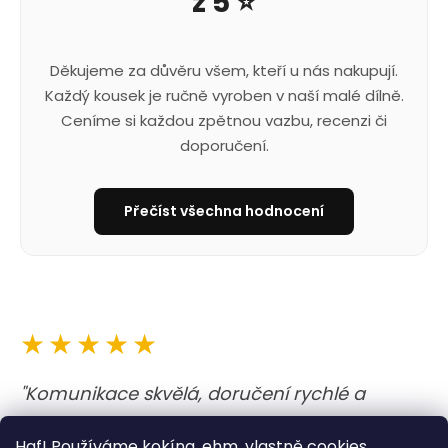
z 5 ⭐
Děkujeme za důvěru všem, kteří u nás nakupují.
Každý kousek je ručně vyroben v naší malé dílně.
Ceníme si každou zpětnou vazbu, recenzi či
doporučení.
Přečíst všechna hodnocení
★★★★★
"Komunikace skvělá, doručení rychlé a
obojek i vodítko nejen krásné, ale i kvalitně
Haf! Používáme kokína, ehm, vlastně cookies,