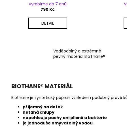
Vyrobíme do 7 dnů
V
790 Kč
DETAIL
Voděodolný a extrémně
pevný materiál BioThane®
BIOTHANE
®
MATERIÁL
Biothane je syntetický popruh vzhledem podobný pravé kůži
příjemný na dotek
netahá chlupy
nepohlcuje pachy ani plísně a bakterie
je jednoduše omyvatelný vodou
.