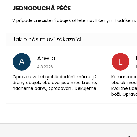
JEDNODUCHÁ PÉČE
V případě znečištění obojek otřete navlhčeným hadříkem.
Aneta
A
L
Hodnocení obchodu 
4.8.2026
Opravdu velmi rychlé dodání, máme již
Komunikace 
druhý obojek, oba dva jsou moc krásné,
obojek i vod
nádherné barvy, zpracování. Děkujeme
kvalitně udě
boží. Oprav
Z
á