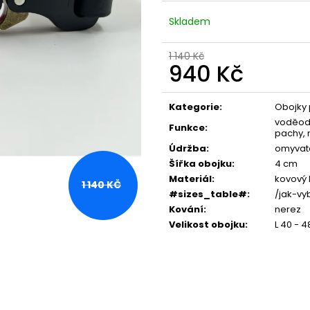
Skladem
1 140 Kč
940 Kč
Měrná
cena:
Kategorie
:
Obojky 
voděodo
Funkce
:
pachy, 
Údržba
:
omyvat
Šířka obojku
:
4 cm
Materiál
:
kovový 
1 140 KČ
#sizes_table#
:
/jak-vy
Kování
:
nerez
Velikost obojku
:
L 40 - 