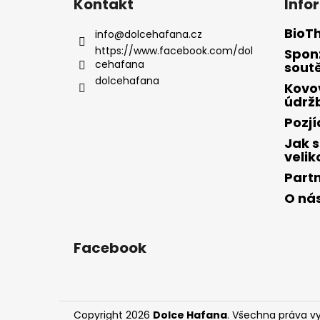
Kontakt
Info
p
a
BioT
info
@
dolcehafana.cz
t
https://www.facebook.com/dol
Spon
cehafana
í
sout
dolcehafana
Kovo
údrž
Pozj
Jak s
velik
Part
O ná
Facebook
Copyright 2026
Dolce Hafana
. Všechna práva v