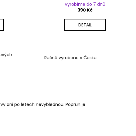
Vyrobíme do 7 dnů
390 Kč
DETAIL
vových
Ručně vyrobeno v Česku
rvy ani po letech nevyblednou. Popruh je