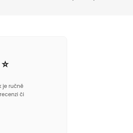
 ⭐
 je ručně
recenzi či