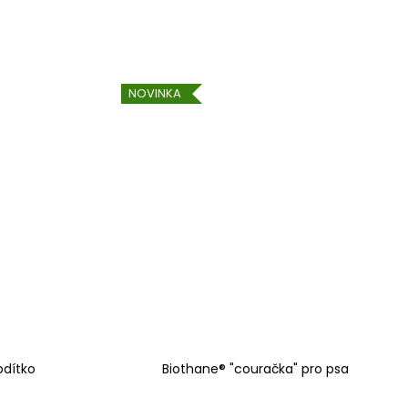
NOVINKA
odítko
Biothane® "couračka" pro psa