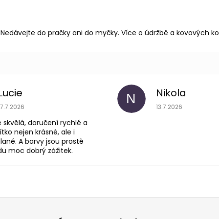
 Nedávejte do pračky ani do myčky.
Více o údržbě a kovových 
Lucie
Nikola
N
je 5 z 5 hvězdiček.
Hodnocení obchodu je 5 z 5
Hodnoce
17.7.2026
13.7.2026
skvělá, doručení rychlé a
ítko nejen krásné, ale i
lané. A barvy jsou prostě
du moc dobrý zážitek.