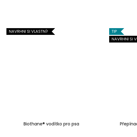
NAVRHNI SI VLASTNÍ!
TIP
NAVRHNI SI V
Biothane® vodítko pro psa
Přepína