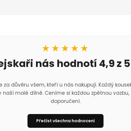
★★★★★
ejskaři nás hodnotí 4,9 z 5
 za důvěru všem, kteří u nás nakupují. Každý kousek
 naší malé dílně. Ceníme si každou zpětnou vazbu, 
doporučení.
Přečíst všechna hodnocení