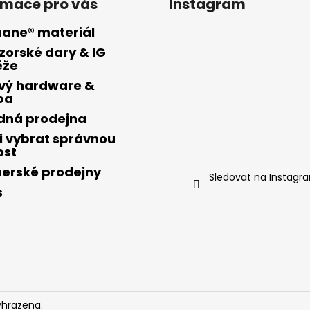
rmace pro vás
Instagram
hane® materiál
zorské dary & IG
ěže
vý hardware &
ba
ídná prodejna
i vybrat správnou
ost
nerské prodejny
Sledovat na Instagr
s
yhrazena.