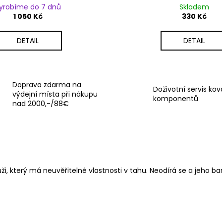
yrobíme do 7 dnů
Skladem
1 050 Kč
330 Kč
DETAIL
DETAIL
Doprava zdarma na
Doživotní servis ko
výdejní místa při nákupu
komponentů
nad 2000,-/88€
, který má neuvěřitelné vlastnosti v tahu. Neodírá se a jeho ba