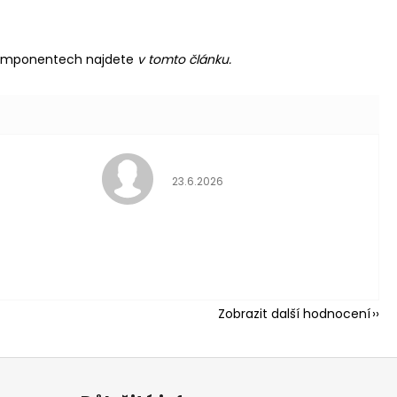
komponentech najdete
v tomto článku.
Hodnocení obch
23.6.2026
 hvězdiček.
ní obchodu je 5 z 5 hvězdi
Zobrazit další hodnocení