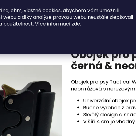
ína, ehm, vlastně cookies, abychom Vám umožnili
jky
SkladOFFky
Vodítka
Postroje
í webu a díky analýze provozu webu neustále zlepšovali
a použitelnost
.
Více informací
zde
.
neon růžová 40-48cm
Co potřebujete najít?
Obojek pro 
HLEDAT
černá & ne
Obojek pro psy Tactical W
Doporučujeme
neon růžová s nerezovým 
Univerzální obojek p
Ručně vyroben z pra
Skvělý design a sna
V šíři 4 cm je vhodn