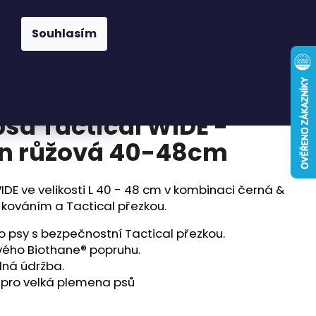
Hledat
Přihlášení
Nákupní
Známky
Pelíšky a deky
Pamlsky
Doplňky
Souhlasím
košík
psa Tactical WIDE -
on růžová 40-48cm
IDE ve velikosti L 40 - 48 cm v kombinaci černá &
kováním a Tactical přezkou.
ro psy s bezpečnostní Tactical přezkou.
vého Biothane® popruhu.
dná údržba.
ý pro velká plemena psů