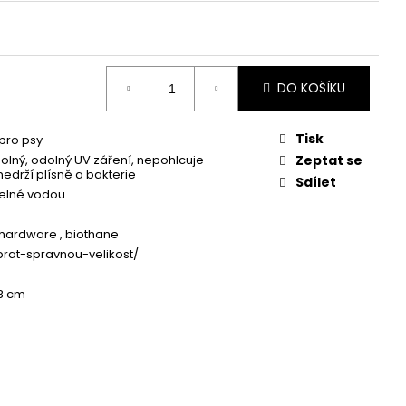
DO KOŠÍKU
Tisk
pro psy
lný, odolný UV záření, nepohlcuje
Zeptat se
nedrží plísně a bakterie
Sdílet
elné vodou
hardware , biothane
brat-spravnou-velikost/
48 cm