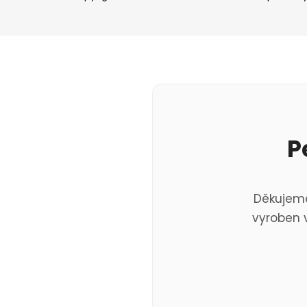
P
Děkujeme
vyroben v