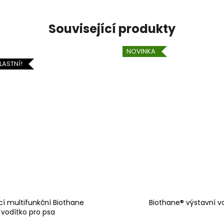
Související produkty
NOVINKA
LASTNÍ!
cí multifunkční Biothane
Biothane® výstavní v
vodítko pro psa