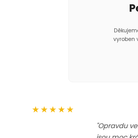
P
Děkujeme
vyroben v
★★★★★
"Komunikace 
krásné, ale 