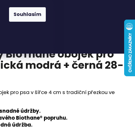
Hledat
Přihlášení
Nákupní
Známky
Pelíšky a deky
Pamlsky
Doplňky
Souhlasím
košík
ký BioThane obojek pro
ická modrá + černá 28-
ojek pro psa v šířce 4 cm s tradiční přezkou ve
snadné údržby.
avého Biothane® popruhu.
adná údržba.