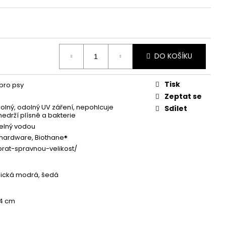
DO KOŠÍKU
Tisk
pro psy
Zeptat se
lný, odolný UV záření, nepohlcuje
Sdílet
nedrží plísně a bakterie
elný vodou
hardware, Biothane®
brat-spravnou-velikost/
ická modrá, šedá
34 cm