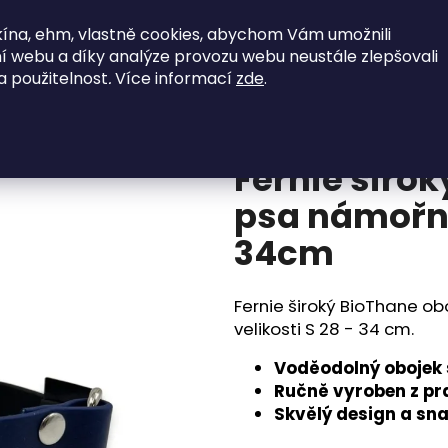
ína, ehm, vlastně cookies, abychom Vám umožnili
jky
SkladOFFky
Vodítka
Postroje
í webu a díky analýze provozu webu neustále zlepšovali
a použitelnost
.
Více informací
zde
.
námořnická modrá + černá 28-34cm
Co potřebujete najít?
Fernie širo
HLEDAT
psa námořn
34cm
Doporučujeme
Fernie široký BioThane ob
velikosti S 28 - 34 cm.
Voděodolný obojek 
Ručně vyroben z pr
Skvělý design a sn