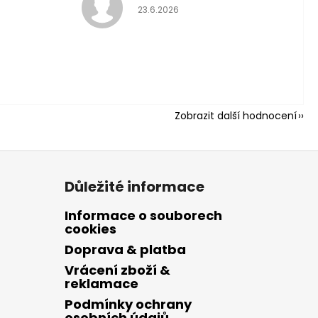
Hodnocení obch
23.6.2026
 hvězdiček.
ní obchodu je 5 z 5 hvězdi
Zobrazit další hodnocení
Důležité informace
Informace o souborech
cookies
Doprava & platba
Vrácení zboží &
reklamace
Podmínky ochrany
osobních údajů