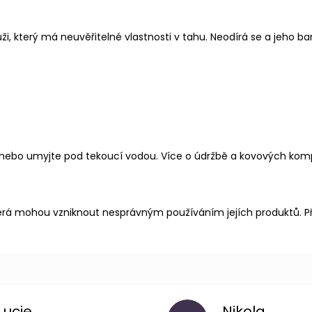
, který má neuvěřitelné vlastnosti v tahu. Neodírá se a jeho ba
 nebo umyjte pod tekoucí vodou.
Více o údržbě a kovových ko
rá mohou vzniknout nesprávným používáním jejích produktů. Př
Lucie
Nikola