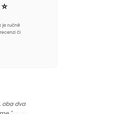
 ⭐
 je ručně
recenzi či
o nejen
ží. Opravdu