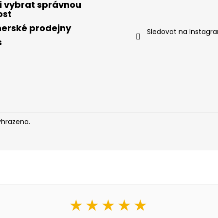
i vybrat správnou
ost
nerské prodejny
Sledovat na Instagr
s
yhrazena.
★★★★★