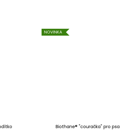
NOVINKA
odítko
Biothane® "couračka" pro psa