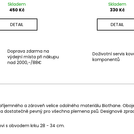
Skladem
Skladem
450 Kč
330 Kč
DETAIL
DETAIL
Doprava zdarma na
Doživotní servis ko
výdejní místa při nákupu
komponentů
nad 2000,-/88€
příjemného a zároveň velice odolného materiálu Biothane. Oboje
ý a dostatečně pevný pro všechna plemena psů. Designové zpraco
kovi s obvodem krku 28 - 34 cm.