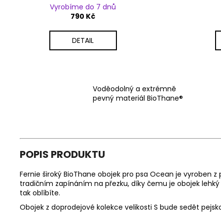
Vyrobíme do 7 dnů
790 Kč
DETAIL
Voděodolný a extrémně
pevný materiál BioThane®
POPIS PRODUKTU
Fernie široký BioThane obojek pro psa Ocean je vyroben z 
tradičním zapínáním na přezku, díky čemu je obojek lehk
tak oblíbíte.
Obojek z doprodejové kolekce velikosti S bude sedět pejs