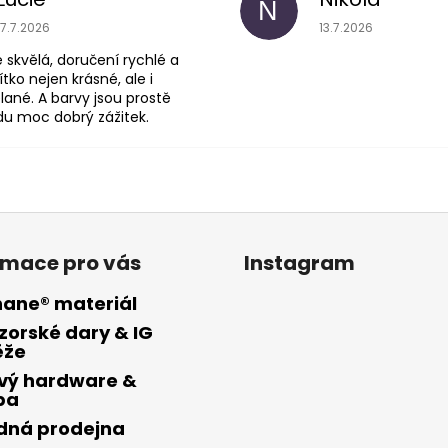
N
je 5 z 5 hvězdiček.
Hodnocení obchodu je 5 z 5
Hodnoce
17.7.2026
13.7.2026
skvělá, doručení rychlé a
ítko nejen krásné, ale i
lané. A barvy jsou prostě
du moc dobrý zážitek.
rmace pro vás
Instagram
hane® materiál
zorské dary & IG
ěže
vý hardware &
ba
ídná prodejna