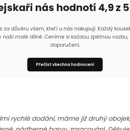
ejskaři nás hodnotí 4,9 z 5
 za důvěru všem, kteří u nás nakupují. Každý kousek
 naší malé dílně. Ceníme si každou zpětnou vazbu, 
doporučení.
Přečíst všechna hodnocení
skvělá, doručení rychlé a obojek i vodítk
i kvalitně udělané. A barvy jsou prostě bo