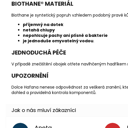
BIOTHANE
®
MATERIÁL
Biothane je syntetický popruh vzhledem podobný pravé kůži
příjemný na dotek
netahá chlupy
nepohlcuje pachy ani plísně a bakterie
je jednoduše omyvatelný vodou
.
JEDNODUCHÁ PÉČE
V případě znečištění obojek otřete navlhčeným hadříkem
UPOZORNĚNÍ
Dolce Hafana nenese odpovědnost za veškerá zranění, kte
dohled a pravidelná kontrola komponentů.
Aneta