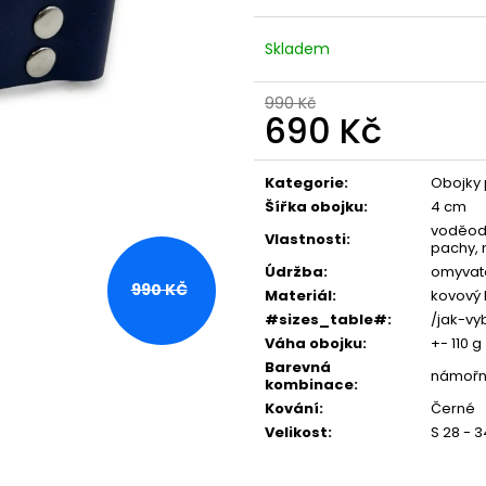
Skladem
990 Kč
690 Kč
Měrná
cena:
Kategorie
:
Obojky 
Šířka obojku
:
4 cm
voděodo
Vlastnosti
:
pachy, 
Údržba
:
omyvat
990 KČ
Materiál
:
kovový 
#sizes_table#
:
/jak-vy
Váha obojku
:
+- 110 g
Barevná
námořn
kombinace
:
Kování
:
Černé
Velikost
:
S 28 - 