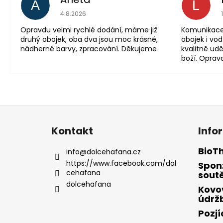
A
L
Hodnocení obchodu 
4.8.2026
Opravdu velmi rychlé dodání, máme již
Komunikace 
druhý obojek, oba dva jsou moc krásné,
obojek i vod
nádherné barvy, zpracování. Děkujeme
kvalitně udě
boží. Oprav
Z
á
Kontakt
Info
p
a
BioT
info
@
dolcehafana.cz
t
https://www.facebook.com/dol
Spon
cehafana
í
sout
dolcehafana
Kovo
údrž
Pozj