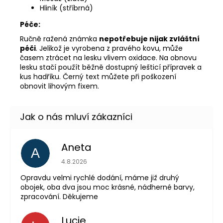
Hliník (stříbrná)
Péče:
Ručně ražená známka
nepotřebuje nijak zvláštní
péči
. Jelikož je vyrobena z pravého kovu, může
časem ztrácet na lesku vlivem oxidace. Na obnovu
lesku stačí použít běžně dostupný lešticí přípravek a
kus hadříku. Černý text můžete při poškození
obnovit lihovým fixem.
Aneta
A
Hodnocení obchodu 
4.8.2026
Opravdu velmi rychlé dodání, máme již druhý
obojek, oba dva jsou moc krásné, nádherné barvy,
zpracování. Děkujeme
Lucie