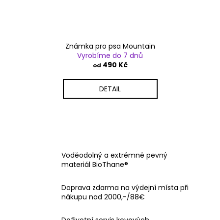
Známka pro psa Mountain
Vyrobíme do 7 dnů
490 Kč
od
DETAIL
Voděodolný a extrémně pevný
materiál BioThane®
Doprava zdarma na výdejní místa při
nákupu nad 2000,-/88€
Doživotní servis kovových