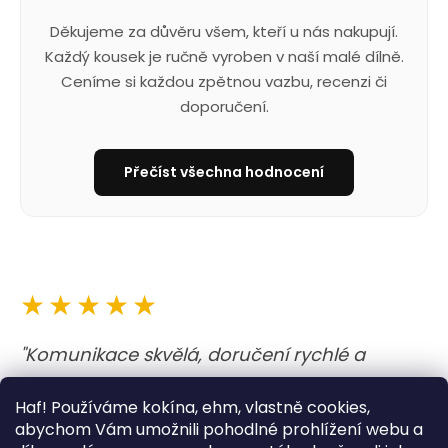
Děkujeme za důvěru všem, kteří u nás nakupují.
Každý kousek je ručně vyroben v naší malé dílně.
Ceníme si každou zpětnou vazbu, recenzi či
doporučení.
Přečíst všechna hodnocení
★★★★★
"Komunikace skvělá, doručení rychlé a
obojek i vodítko nejen krásné, ale i kvalitně
Haf! Používáme kokína, ehm, vlastně cookies,
udělané. A barvy jsou prostě boží. Opravdu
abychom Vám umožnili pohodlné prohlížení webu a
moc dobrý zážitek. "