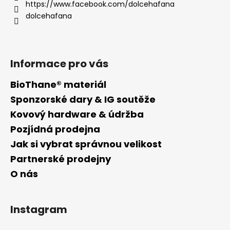
t
https://www.facebook.com/dolcehafana
í
dolcehafana
Informace pro vás
BioThane® materiál
Sponzorské dary & IG soutěže
Kovový hardware & údržba
Pozjídná prodejna
Jak si vybrat správnou velikost
Partnerské prodejny
O nás
Instagram