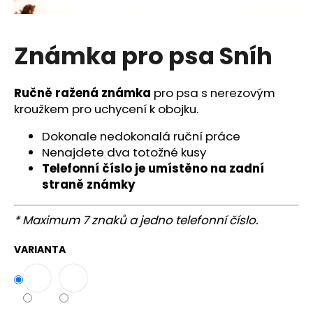
a
j
Známka pro psa Sníh
í
t
?
Ručně ražená známka
pro psa s nerezovým
kroužkem pro uchycení k obojku.
Dokonale nedokonalá ruční práce
Nenajdete dva totožné kusy
HLEDAT
Telefonní číslo je umístěno na zadní
straně známky
* Maximum 7 znaků a jedno telefonní číslo.
D
o
VARIANTA
p
o
r
u