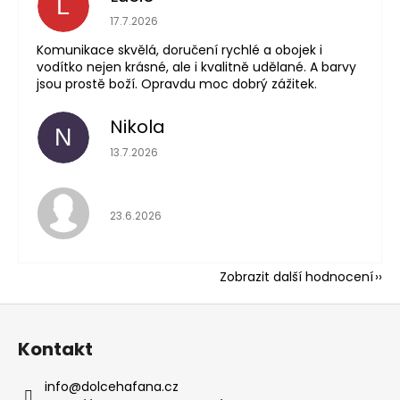
L
Hodnocení obchodu 
17.7.2026
Komunikace skvělá, doručení rychlé a obojek i
vodítko nejen krásné, ale i kvalitně udělané. A barvy
jsou prostě boží. Opravdu moc dobrý zážitek.
Nikola
N
Hodnocení obchodu 
13.7.2026
Hodnocení obchodu 
23.6.2026
Zobrazit další hodnocení
Z
á
Kontakt
p
a
info
@
dolcehafana.cz