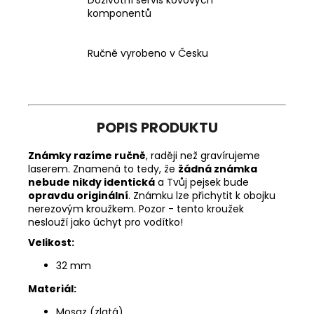
komponentů
Ručně vyrobeno v Česku
POPIS PRODUKTU
Známky razíme ručně
, raději než gravírujeme
laserem. Znamená to tedy, že
žádná známka
nebude nikdy identická
a Tvůj pejsek bude
opravdu originální
. Známku lze přichytit k obojku
nerezovým kroužkem. Pozor - tento kroužek
neslouží jako úchyt pro vodítko!
Velikost:
32 mm
Materiál:
Mosaz (zlatá)