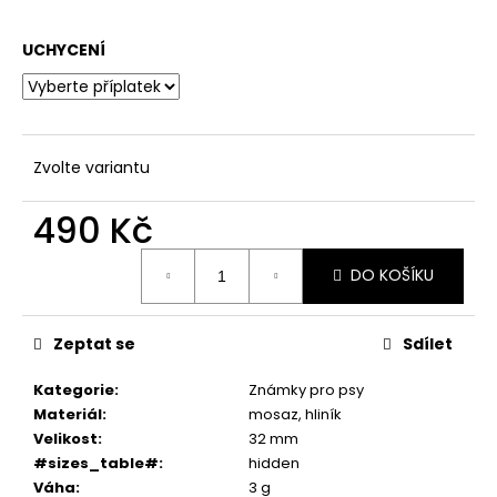
č
u
j
UCHYCENÍ
e
m
e
Zvolte variantu
490 Kč
Měrná
DO KOŠÍKU
cena:
Zeptat se
Sdílet
Kategorie
:
Známky pro psy
Materiál
:
mosaz, hliník
Velikost
:
32 mm
#sizes_table#
:
hidden
Váha
:
3 g