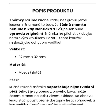
POPIS PRODUKTU
Známky razíme ručně
, raději než gravírujeme
laserem. Znamená to tedy, že
žádná známka
nebude nikdy identická
a Tvůj pejsek bude
opravdu originální
. Známku lze přichytit k obojku
nerezovým kroužkem. Pozor - tento kroužek
neslouží jako úchyt pro vodítko!
Velikost:
32 mm x 32 mm
Materiál:
Mosaz (zlatá)
Péče:
Ručně ražená známka
nepotřebuje nijak zvláštní
péči
. Jelikož je vyrobena z pravého kovu, může
časem ztrácet na lesku vlivem oxidace. Na obnovu
lesku stačí použít běžně dostupný lešticí přípravek a
kus hadříku. Černý text můžete při poškození