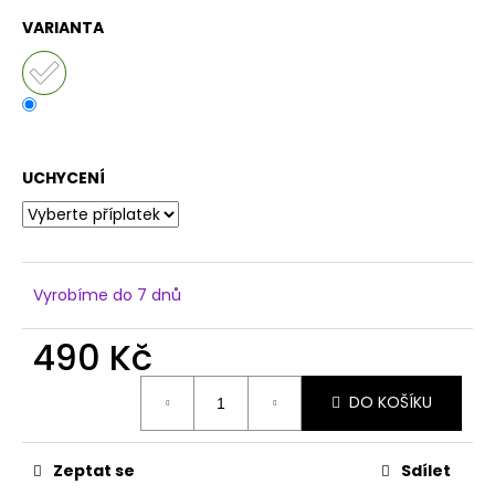
č
u
VARIANTA
j
e
m
e
UCHYCENÍ
Vyrobíme do 7 dnů
490 Kč
Měrná
DO KOŠÍKU
cena:
Zeptat se
Sdílet