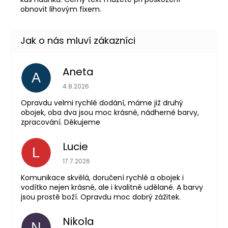
obnovit lihovým fixem.
Aneta
A
Hodnocení obchodu 
4.8.2026
Opravdu velmi rychlé dodání, máme již druhý
obojek, oba dva jsou moc krásné, nádherné barvy,
zpracování. Děkujeme
Lucie
L
Hodnocení obchodu 
17.7.2026
Komunikace skvělá, doručení rychlé a obojek i
vodítko nejen krásné, ale i kvalitně udělané. A barvy
jsou prostě boží. Opravdu moc dobrý zážitek.
Nikola
N