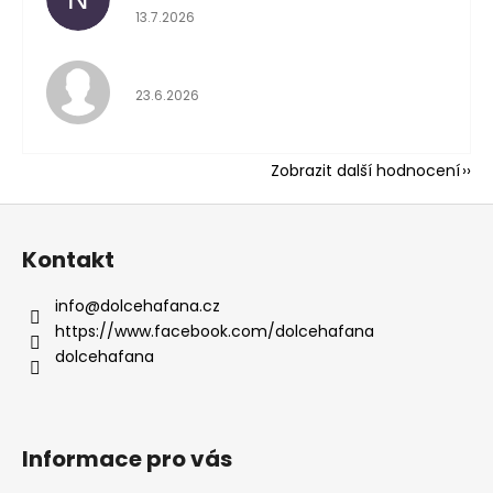
Hodnocení obchodu 
13.7.2026
Hodnocení obchodu 
23.6.2026
Zobrazit další hodnocení
Z
á
Kontakt
p
a
info
@
dolcehafana.cz
t
https://www.facebook.com/dolcehafana
í
dolcehafana
Informace pro vás