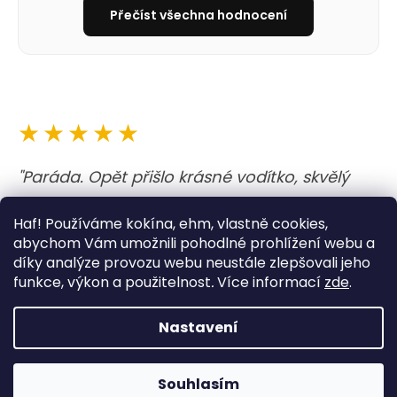
Přečíst všechna hodnocení
★★★★★
"Paráda. Opět přišlo krásné vodítko, skvělý
materiál, barvy… rychlost dodání, perfektní!
Haf! Používáme kokína, ehm, vlastně cookies,
Moc děkuji! "
abychom Vám umožnili pohodlné prohlížení webu a
díky analýze provozu webu neustále zlepšovali jeho
— Veronika
funkce, výkon a použitelnost
.
Více informací
zde
.
Nastavení
K nákupu prémiová zubní pasta od Furnatura zdarma!
Souhlasím
Napište si o ní do poznámky :-)