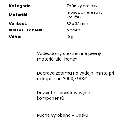
Kategorie
:
Známky pro psy
mosaz a nerezový
Materiál
:
kroužek
Velikost
:
32 x 32 mm
#sizes_table#
:
hidden
Váha
:
10 g
Voděodolný a extrémně pevný
materiál BioThane®
Doprava zdarma na výdejní místa při
nákupu nad 2000,-/88€
Doživotní servis kovových
komponentů
Ručně vyrobeno v Česku