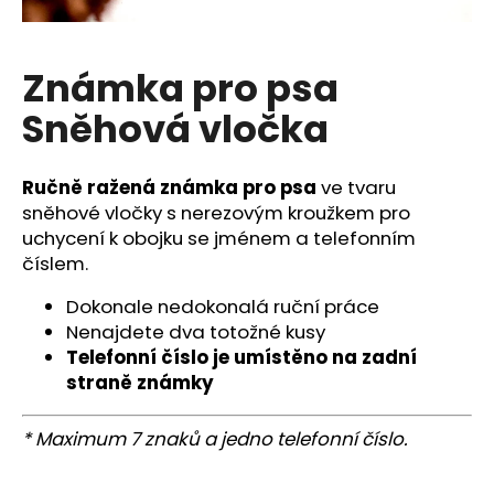
a
j
Známka pro psa
í
t
Sněhová vločka
?
Ručně ražená známka pro psa
ve tvaru
sněhové vločky s nerezovým kroužkem pro
uchycení k obojku se jménem a telefonním
HLEDAT
číslem.
Dokonale nedokonalá ruční práce
Nenajdete dva totožné kusy
D
Telefonní číslo je umístěno na zadní
o
straně známky
p
o
* Maximum 7 znaků a jedno telefonní číslo.
r
u