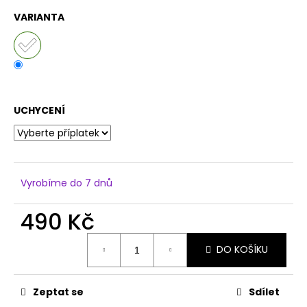
č
u
VARIANTA
j
e
m
e
UCHYCENÍ
Vyrobíme do 7 dnů
490 Kč
Měrná
DO KOŠÍKU
cena:
Zeptat se
Sdílet