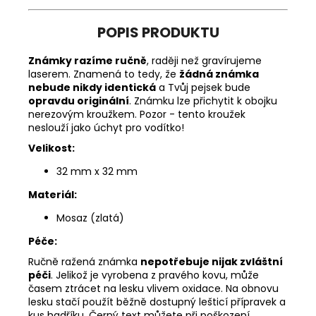
POPIS PRODUKTU
Známky razíme ručně
, raději než gravírujeme
laserem. Znamená to tedy, že
žádná známka
nebude nikdy identická
a Tvůj pejsek bude
opravdu originální
. Známku lze přichytit k obojku
nerezovým kroužkem. Pozor - tento kroužek
neslouží jako úchyt pro vodítko!
Velikost:
32 mm x 32 mm
Materiál:
Mosaz (zlatá)
Péče:
Ručně ražená známka
nepotřebuje nijak zvláštní
péči
. Jelikož je vyrobena z pravého kovu, může
časem ztrácet na lesku vlivem oxidace. Na obnovu
lesku stačí použít běžně dostupný lešticí přípravek a
kus hadříku. Černý text můžete při poškození