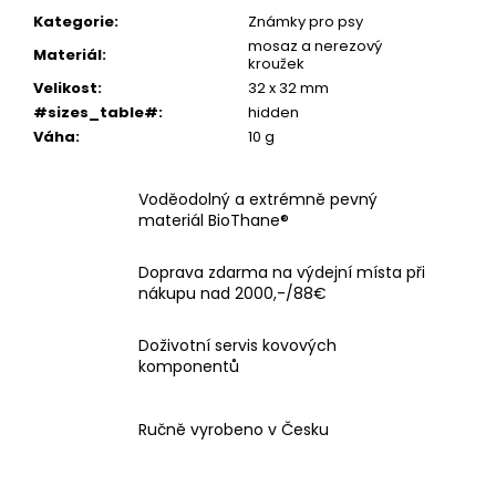
Kategorie
:
Známky pro psy
mosaz a nerezový
Materiál
:
kroužek
Velikost
:
32 x 32 mm
#sizes_table#
:
hidden
Váha
:
10 g
Voděodolný a extrémně pevný
materiál BioThane®
Doprava zdarma na výdejní místa při
nákupu nad 2000,-/88€
Doživotní servis kovových
komponentů
Ručně vyrobeno v Česku