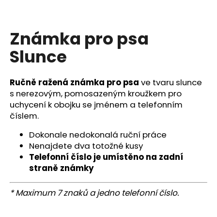
a
j
Známka pro psa
í
t
Slunce
?
Ručně ražená známka pro psa
ve tvaru slunce
s nerezovým, pomosazeným kroužkem pro
uchycení k obojku se jménem a telefonním
HLEDAT
číslem.
Dokonale nedokonalá ruční práce
Nenajdete dva totožné kusy
D
Telefonní číslo je umístěno na zadní
o
straně známky
p
o
* Maximum 7 znaků a jedno telefonní číslo.
r
u