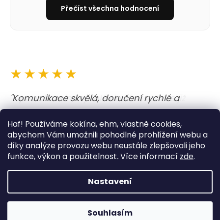
Přečíst všechna hodnocení
★★★★★
"Komunikace skvělá, doručení rychlé a
obojek i vodítko nejen krásné, ale i kvalitně
Haf! Používáme kokína, ehm, vlastně cookies,
udělané. A barvy jsou prostě boží. Opravdu
abychom Vám umožnili pohodlné prohlížení webu a
moc dobrý zážitek. "
díky analýze provozu webu neustále zlepšovali jeho
funkce, výkon a použitelnost
.
Více informací
zde
.
— Lucie
Nastavení
K nákupu prémiová zubní pasta od Furnatura zdarma!
Souhlasím
Napište si o ní do poznámky :-)