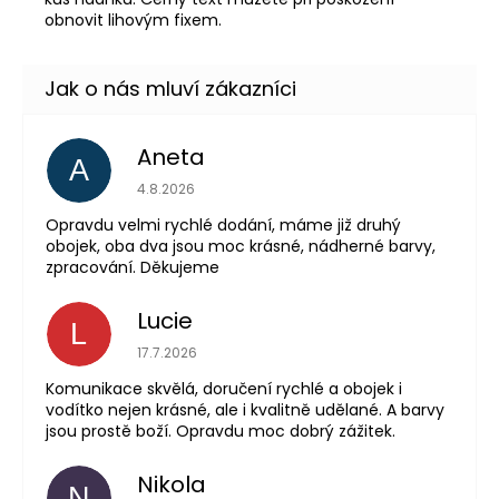
obnovit lihovým fixem.
Aneta
A
Hodnocení obchodu 
4.8.2026
Opravdu velmi rychlé dodání, máme již druhý
obojek, oba dva jsou moc krásné, nádherné barvy,
zpracování. Děkujeme
Lucie
L
Hodnocení obchodu 
17.7.2026
Komunikace skvělá, doručení rychlé a obojek i
vodítko nejen krásné, ale i kvalitně udělané. A barvy
jsou prostě boží. Opravdu moc dobrý zážitek.
Nikola
N