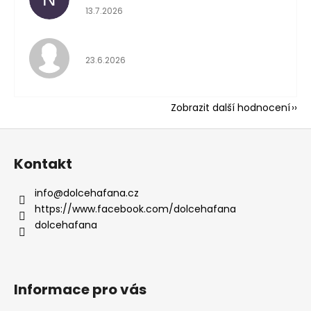
Hodnocení obchodu 
13.7.2026
Hodnocení obchodu 
23.6.2026
Zobrazit další hodnocení
Z
á
Kontakt
p
a
info
@
dolcehafana.cz
t
https://www.facebook.com/dolcehafana
í
dolcehafana
Informace pro vás