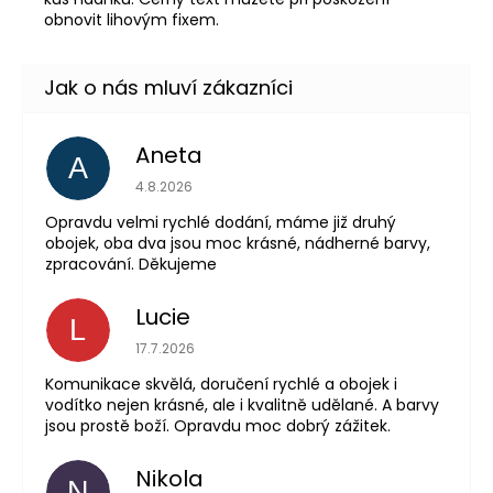
obnovit lihovým fixem.
Aneta
A
Hodnocení obchodu 
4.8.2026
Opravdu velmi rychlé dodání, máme již druhý
obojek, oba dva jsou moc krásné, nádherné barvy,
zpracování. Děkujeme
Lucie
L
Hodnocení obchodu 
17.7.2026
Komunikace skvělá, doručení rychlé a obojek i
vodítko nejen krásné, ale i kvalitně udělané. A barvy
jsou prostě boží. Opravdu moc dobrý zážitek.
Nikola
N