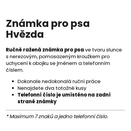
a
j
Známka pro psa
í
t
Hvězda
?
Ručně ražená známka pro psa
ve tvaru slunce
s nerezovým, pomosazeným kroužkem pro
uchycení k obojku se jménem a telefonním
HLEDAT
číslem.
Dokonale nedokonalá ruční práce
Nenajdete dva totožné kusy
D
Telefonní číslo je umístěno na zadní
o
straně známky
p
o
* Maximum 7 znaků a jedno telefonní číslo.
r
u