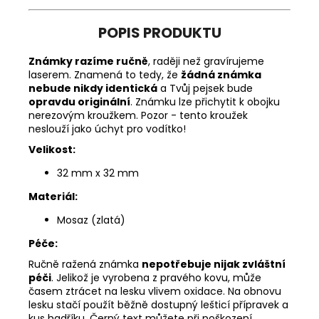
POPIS PRODUKTU
Známky razíme ručně
, raději než gravírujeme
laserem. Znamená to tedy, že
žádná známka
nebude nikdy identická
a Tvůj pejsek bude
opravdu originální
. Známku lze přichytit k obojku
nerezovým kroužkem. Pozor - tento kroužek
neslouží jako úchyt pro vodítko!
Velikost:
32 mm x 32 mm
Materiál:
Mosaz (zlatá)
Péče:
Ručně ražená známka
nepotřebuje nijak zvláštní
péči
. Jelikož je vyrobena z pravého kovu, může
časem ztrácet na lesku vlivem oxidace. Na obnovu
lesku stačí použít běžně dostupný lešticí přípravek a
kus hadříku. Černý text můžete při poškození