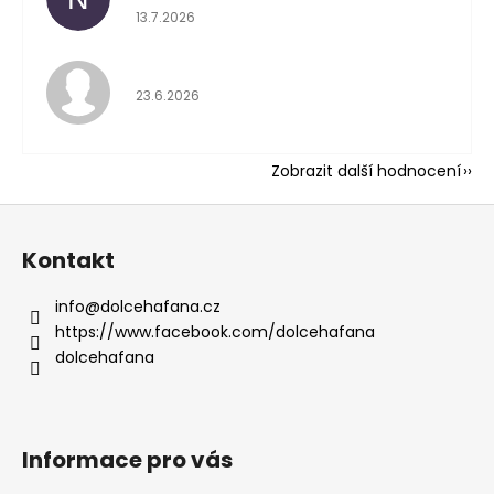
Hodnocení obchodu 
13.7.2026
Hodnocení obchodu 
23.6.2026
Zobrazit další hodnocení
Z
á
Kontakt
p
a
info
@
dolcehafana.cz
t
https://www.facebook.com/dolcehafana
í
dolcehafana
Informace pro vás