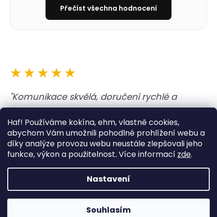
Přečíst všechna hodnocení
★★★★★
"Komunikace skvělá, doručení rychlé a
obojek i vodítko nejen krásné, ale i kvalitně
Haf! Používáme kokína, ehm, vlastně cookies,
udělané. A barvy jsou prostě boží. Opravdu
abychom Vám umožnili pohodlné prohlížení webu a
moc dobrý zážitek. "
díky analýze provozu webu neustále zlepšovali jeho
funkce, výkon a použitelnost
.
Více informací
zde
.
— Lucie
Nastavení
K nákupu prémiová zubní pasta od Furnatura zdarma!
Souhlasím
Napište si o ní do poznámky :-)