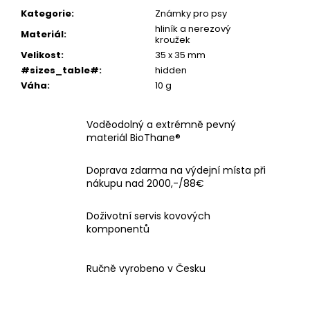
Kategorie
:
Známky pro psy
hliník a nerezový
Materiál
:
kroužek
Velikost
:
35 x 35 mm
#sizes_table#
:
hidden
Váha
:
10 g
Voděodolný a extrémně pevný
materiál BioThane®
Doprava zdarma na výdejní místa při
nákupu nad 2000,-/88€
Doživotní servis kovových
komponentů
Ručně vyrobeno v Česku