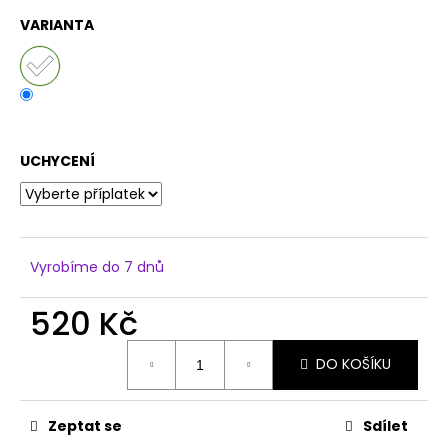
č
u
VARIANTA
j
e
m
e
UCHYCENÍ
Vyrobíme do 7 dnů
520 Kč
Měrná
DO KOŠÍKU
cena:
Zeptat se
Sdílet