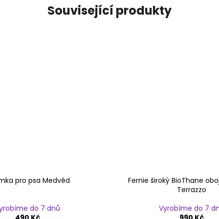
Související produkty
mka pro psa Medvěd
Fernie široký BioThane obo
Terrazzo
yrobíme do 7 dnů
Vyrobíme do 7 d
490 Kč
990 Kč