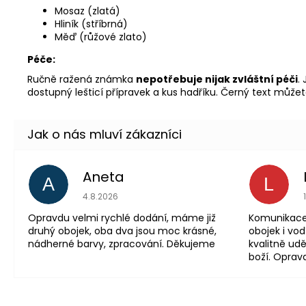
Mosaz (zlatá)
Hliník (stříbrná)
Měď (růžové zlato)
Péče:
Ručně ražená známka
nepotřebuje nijak zvláštní péči
.
dostupný lešticí přípravek a kus hadříku. Černý text můžet
Aneta
A
L
Hodnocení obchodu 
4.8.2026
Opravdu velmi rychlé dodání, máme již
Komunikace 
druhý obojek, oba dva jsou moc krásné,
obojek i vod
nádherné barvy, zpracování. Děkujeme
kvalitně udě
boží. Oprav