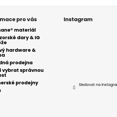
rmace pro vás
Instagram
hane® materiál
zorské dary & IG
ěže
vý hardware &
ba
ídná prodejna
i vybrat správnou
ost
nerské prodejny
Sledovat na Instagr
s