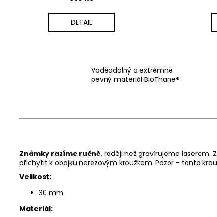
DETAIL
Voděodolný a extrémně
pevný materiál BioThane®
Známky razíme ručně
, raději než gravírujeme laserem.
přichytit k obojku nerezovým kroužkem. Pozor - tento krou
Velikost:
30 mm
Materiál: