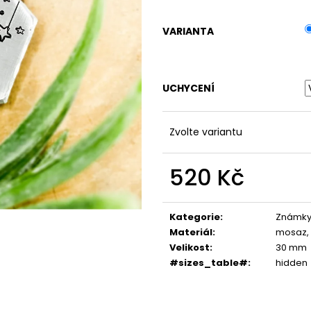
VARIANTA
UCHYCENÍ
Zvolte variantu
520 Kč
Měrná
cena:
Kategorie
:
Známky
Materiál
:
mosaz, 
Velikost
:
30 mm
#sizes_table#
:
hidden