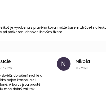
 Jelikož je vyrobena z pravého kovu, může časem ztrácet na lesk
e při poškození obnovit lihovým fixem.
Lucie
Nikola
N
je 5 z 5 hvězdiček.
Hodnocení obchodu je 5 z 5
Hodnoce
17.7.2026
13.7.2026
skvělá, doručení rychlé a
ítko nejen krásné, ale i
lané. A barvy jsou prostě
du moc dobrý zážitek.