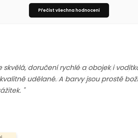
Přečíst všechna hodnocení
skvělá, doručení rychlé a obojek i vodítk
i kvalitně udělané. A barvy jsou prostě bo
žitek. "
ní