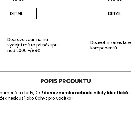
DETAIL
DETAIL
Doprava zdarma na
Doživotní servis ko
výdejní místa při nákupu
komponentů
nad 2000,-/88€
POPIS PRODUKTU
 Znamená to tedy, že
žádná známka nebude nikdy identická
a
žek neslouží jako úchyt pro vodítko!