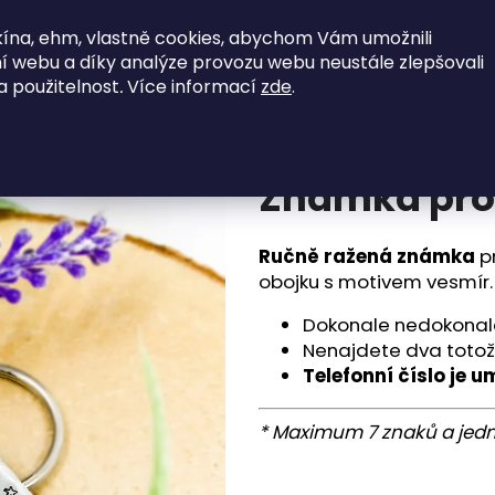
ína, ehm, vlastně cookies, abychom Vám umožnili
jky
SkladOFFky
Vodítka
Postroje
í webu a díky analýze provozu webu neustále zlepšovali
a použitelnost
.
Více informací
zde
.
Co potřebujete najít?
Známka pro
HLEDAT
Ručně ražená známka
pr
obojku s motivem vesmír.
Doporučujeme
Dokonale nedokonal
Nenajdete dva totož
Telefonní číslo je 
* Maximum 7 znaků a jedno