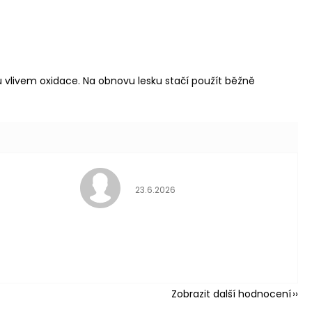
u vlivem oxidace. Na obnovu lesku stačí použít běžně
Hodnocení obch
23.6.2026
 hvězdiček.
ní obchodu je 5 z 5 hvězdi
Zobrazit další hodnocení