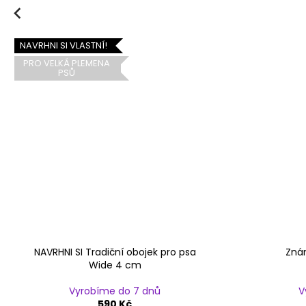
Previous
NAVRHNI SI VLASTNÍ!
PRO VELKÁ PLEMENA
PSŮ
NAVRHNI SI Tradiční obojek pro psa
Zná
Wide 4 cm
Vyrobíme do 7 dnů
V
590 Kč