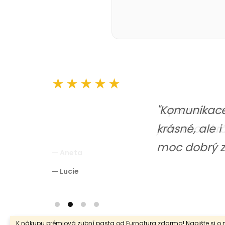
★★★★★
"Komunikace 
krásné, ale 
moc dobrý zá
— Lucie
K nákupu prémiová zubní pasta od Furnatura zdarma! Napište si o 