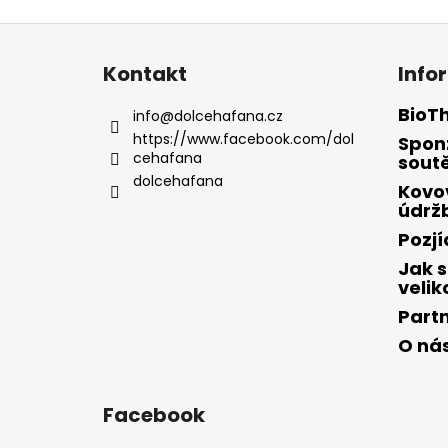
Z
á
Kontakt
Info
p
a
BioT
info
@
dolcehafana.cz
t
https://www.facebook.com/dol
Spon
cehafana
í
sout
dolcehafana
Kovo
údrž
Pozj
Jak s
velik
Part
O ná
Facebook