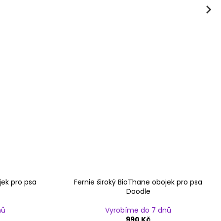
Next
jek pro psa
Fernie široký BioThane obojek pro psa
Doodle
nů
Vyrobíme do 7 dnů
990 Kč