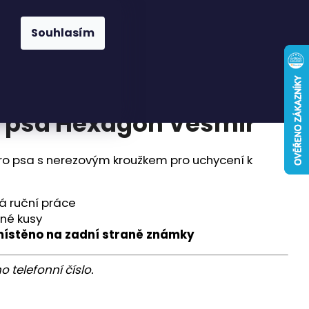
Hledat
Přihlášení
Nákupní
Známky
Pelíšky a deky
Pamlsky
Doplňky
Souhlasím
košík
 psa Hexagon Vesmír
o psa s nerezovým kroužkem pro uchycení k
á ruční práce
né kusy
umístěno na zadní straně známky
 telefonní číslo.