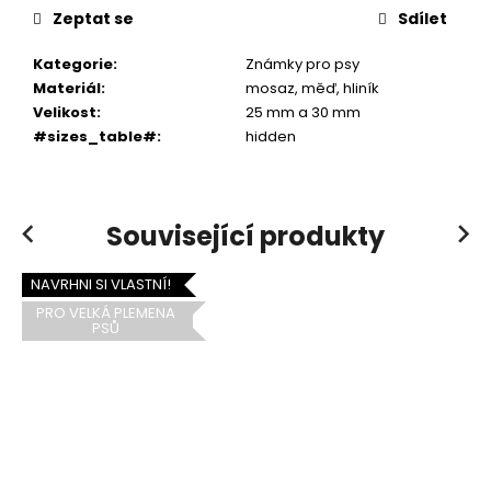
Zeptat se
Sdílet
Kategorie
:
Známky pro psy
Materiál
:
mosaz, měď, hliník
Velikost
:
25 mm a 30 mm
#sizes_table#
:
hidden
Související produkty
Previous
Next
NAVRHNI SI VLASTNÍ!
PRO VELKÁ PLEMENA
PSŮ