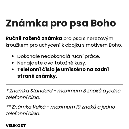
a
j
Známka pro psa Boho
í
t
?
Ručně ražená známka
pro psa s nerezovým
kroužkem pro uchycení k obojku s motivem Boho.
Dokonale nedokonalá ruční práce.
Nenajdete dva totožné kusy.
HLEDAT
Telefonní číslo je umístěno na zadní
straně známky.
* Známka Standard - maximum 8 znaků a jedno
D
telefonní číslo.
o
p
** Známka Velká - maximum 10 znaků a jedno
o
telefonní číslo.
r
u
VELIKOST