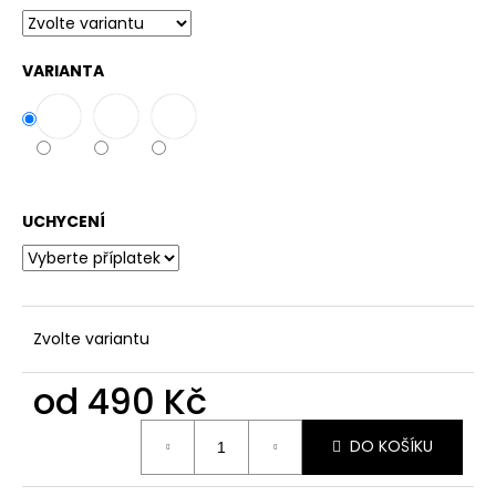
č
u
j
VARIANTA
e
m
e
UCHYCENÍ
Zvolte variantu
od
490 Kč
Měrná
DO KOŠÍKU
cena: