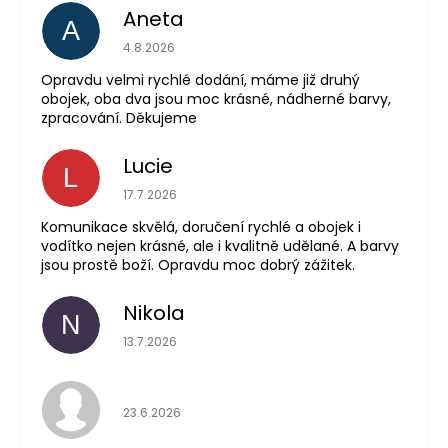
Aneta
A
Hodnocení obchodu 
4.8.2026
Opravdu velmi rychlé dodání, máme již druhý
obojek, oba dva jsou moc krásné, nádherné barvy,
zpracování. Děkujeme
Lucie
L
Hodnocení obchodu 
17.7.2026
Komunikace skvělá, doručení rychlé a obojek i
vodítko nejen krásné, ale i kvalitně udělané. A barvy
jsou prostě boží. Opravdu moc dobrý zážitek.
Nikola
N
Hodnocení obchodu 
13.7.2026
Hodnocení obchodu 
23.6.2026