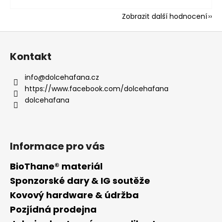
Zobrazit další hodnocení
Z
á
Kontakt
p
a
info
@
dolcehafana.cz
t
https://www.facebook.com/dolcehafana
í
dolcehafana
Informace pro vás
BioThane® materiál
Sponzorské dary & IG soutěže
Kovový hardware & údržba
Pozjídná prodejna