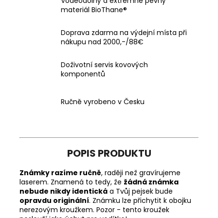
Voděodolný a extrémně pevný
materiál BioThane®
Doprava zdarma na výdejní místa při
nákupu nad 2000,-/88€
Doživotní servis kovových
komponentů
Ručně vyrobeno v Česku
POPIS PRODUKTU
Známky razíme ručně
, raději než gravírujeme
laserem. Znamená to tedy, že
žádná známka
nebude nikdy identická
a Tvůj pejsek bude
opravdu originální
. Známku lze přichytit k obojku
nerezovým kroužkem. Pozor - tento kroužek