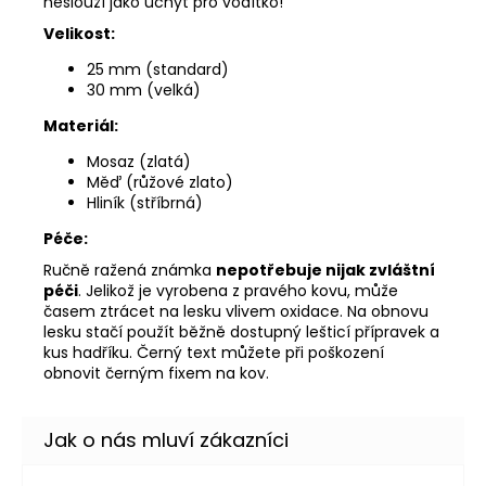
neslouží jako úchyt pro vodítko!
Velikost:
25 mm (standard)
30 mm (velká)
Materiál:
Mosaz (zlatá)
Měď (růžové zlato)
Hliník (stříbrná)
Péče:
Ručně ražená známka
nepotřebuje nijak zvláštní
péči
. Jelikož je vyrobena z pravého kovu, může
časem ztrácet na lesku vlivem oxidace. Na obnovu
lesku stačí použít běžně dostupný lešticí přípravek a
kus hadříku. Černý text můžete při poškození
obnovit černým fixem na kov.