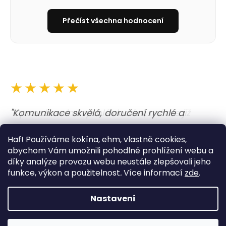
Přečíst všechna hodnocení
★★★★★
"Komunikace skvělá, doručení rychlé a
obojek i vodítko nejen krásné, ale i kvalitně
Haf! Používáme kokína, ehm, vlastně cookies,
udělané. A barvy jsou prostě boží. Opravdu
abychom Vám umožnili pohodlné prohlížení webu a
moc dobrý zážitek. "
díky analýze provozu webu neustále zlepšovali jeho
funkce, výkon a použitelnost
.
Více informací
zde
.
— Lucie
Nastavení