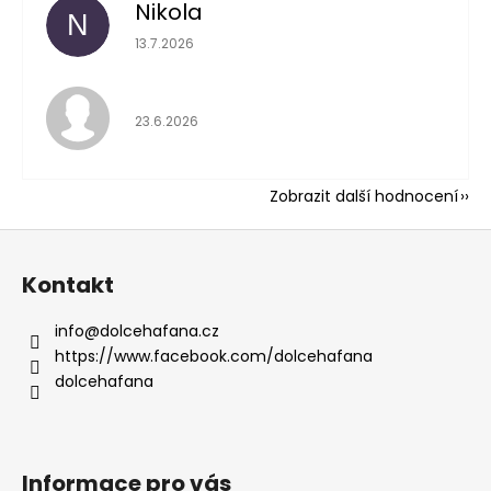
Nikola
N
Hodnocení obchodu 
13.7.2026
Hodnocení obchodu 
23.6.2026
Zobrazit další hodnocení
Z
á
Kontakt
p
a
info
@
dolcehafana.cz
t
https://www.facebook.com/dolcehafana
í
dolcehafana
Informace pro vás