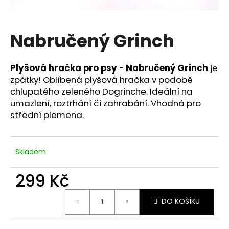
a
j
Nabručený Grinch
í
t
?
Plyšová hračka pro psy - Nabručený Grinch
je
zpátky!
O
blíbená plyšová hračka v podobě
chlupatého zeleného Dogrinche. Ideální na
umazlení, roztrhání či zahrabání. Vhodná pro
střední plemena.
HLEDAT
Skladem
D
o
299 Kč
p
Měrná
o
DO KOŠÍKU
cena:
r
u