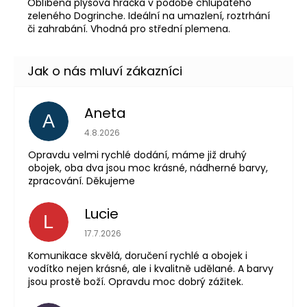
O
blíbená plyšová hračka v podobě chlupatého
zeleného Dogrinche. Ideální na umazlení, roztrhání
či zahrabání. Vhodná pro střední plemena.
Aneta
A
Hodnocení obchodu 
4.8.2026
Opravdu velmi rychlé dodání, máme již druhý
obojek, oba dva jsou moc krásné, nádherné barvy,
zpracování. Děkujeme
Lucie
L
Hodnocení obchodu 
17.7.2026
Komunikace skvělá, doručení rychlé a obojek i
vodítko nejen krásné, ale i kvalitně udělané. A barvy
jsou prostě boží. Opravdu moc dobrý zážitek.