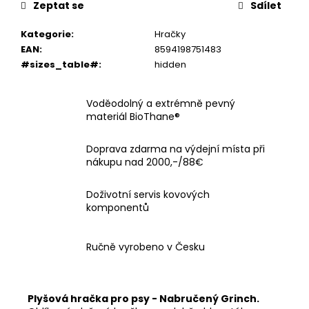
č
Zeptat se
Sdílet
u
j
Kategorie
:
Hračky
e
EAN
:
8594198751483
m
#sizes_table#
:
hidden
e
Voděodolný a extrémně pevný
materiál BioThane®
Doprava zdarma na výdejní místa při
nákupu nad 2000,-/88€
Doživotní servis kovových
komponentů
Ručně vyrobeno v Česku
Plyšová hračka pro psy - Nabručený Grinch.