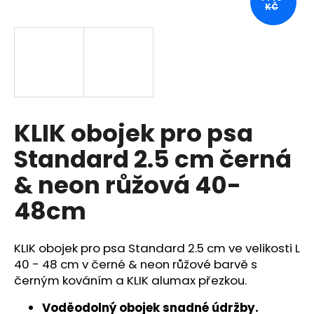
KČ
a
j
í
t
?
KLIK obojek pro psa
Standard 2.5 cm černá
HLEDAT
& neon růžová 40-
48cm
D
o
KLIK obojek pro psa Standard 2.5 cm ve velikosti L
p
40 - 48 cm v černé & neon růžové barvě s
o
černým kováním a KLIK alumax přezkou.
r
u
Voděodolný obojek snadné údržby.