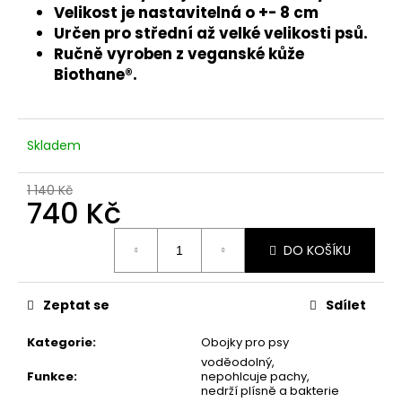
č
Velikost je nastavitelná o +- 8 cm
u
Určen pro střední až velké velikosti psů.
j
Ručně vyroben z veganské kůže
e
Biothane
®.
m
e
Skladem
1 140 Kč
740 Kč
Měrná
DO KOŠÍKU
cena:
Zeptat se
Sdílet
Kategorie
:
Obojky pro psy
voděodolný,
Funkce
:
nepohlcuje pachy,
nedrží plísně a bakterie