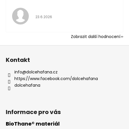
Hodnocení obchodu 
23.6.2026
Zobrazit další hodnocení
Z
á
Kontakt
p
a
info
@
dolcehafana.cz
t
https://www.facebook.com/dolcehafana
í
dolcehafana
Informace pro vás
BioThane® materiál