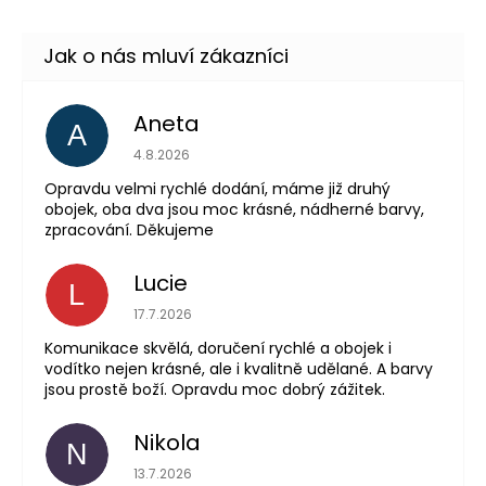
Aneta
A
Hodnocení obchodu 
4.8.2026
Opravdu velmi rychlé dodání, máme již druhý
obojek, oba dva jsou moc krásné, nádherné barvy,
zpracování. Děkujeme
Lucie
L
Hodnocení obchodu 
17.7.2026
Komunikace skvělá, doručení rychlé a obojek i
vodítko nejen krásné, ale i kvalitně udělané. A barvy
jsou prostě boží. Opravdu moc dobrý zážitek.
Nikola
N
Hodnocení obchodu 
13.7.2026