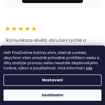
★★★★★
"Komunikace skvělá, doručení rychlé a
obojek i vodítko nejen krásné, ale i kvalitně
Haf! Používáme kokína, ehm, vlastně cookies,
udělané. A barvy jsou prostě boží. Opravdu
abychom Vám umožnili pohodlné prohlížení webu a
moc dobrý zážitek. "
díky analýze provozu webu neustále zlepšovali jeho
funkce, výkon a použitelnost
.
Více informací
zde
.
— Lucie
Nastavení
K nákupu prémiová zubní pasta od Furnatura zdarma!
Souhlasím
Napište si o ní do poznámky :-)
Zobrazit všechna hodnocení