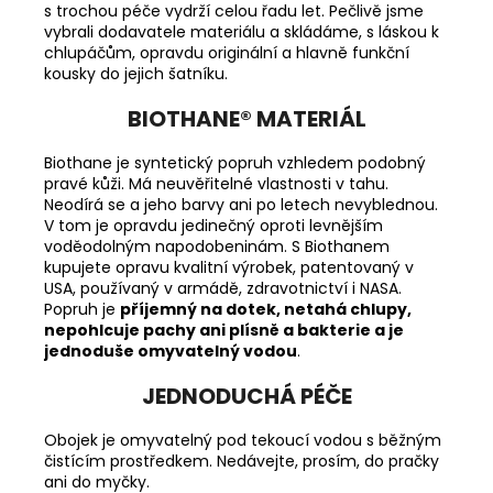
s trochou péče vydrží celou řadu let. Pečlivě jsme
vybrali dodavatele materiálu a skládáme, s láskou k
chlupáčům, opravdu originální a hlavně funkční
kousky do jejich šatníku.
BIOTHANE
®
MATERIÁL
Biothane je syntetický popruh vzhledem podobný
pravé kůži. Má neuvěřitelné vlastnosti v tahu.
Neodírá se a jeho barvy ani po letech nevyblednou.
V tom je opravdu jedinečný oproti levnějším
voděodolným napodobeninám. S Biothanem
kupujete opravu kvalitní výrobek, patentovaný v
USA, používaný v armádě, zdravotnictví i NASA.
Popruh je
příjemný na dotek, netahá chlupy,
nepohlcuje pachy ani plísně a bakterie a je
jednoduše omyvatelný vodou
.
JEDNODUCHÁ PÉČE
Obojek je omyvatelný pod tekoucí vodou s běžným
čistícím prostředkem. Nedávejte, prosím, do pračky
ani do myčky.