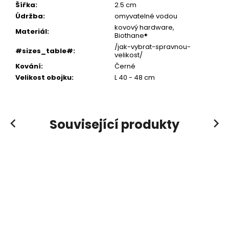
Šířka
:
2.5 cm
Údržba
:
omyvatelné vodou
kovový hardware,
Materiál
:
Biothane®
/jak-vybrat-spravnou-
#sizes_table#
:
velikost/
Kování
:
Černé
Velikost obojku
:
L 40 - 48 cm
Související produkty
Previous
Next