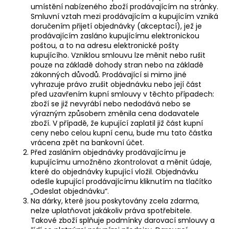
umístění nabízeného zboží prodávajícím na stránky.
Smluvní vztah mezi prodávajícím a kupujícím vzniká
doručením přijetí objednávky (akceptací), jež je
prodávajícím zasláno kupujícímu elektronickou
poštou, a to na adresu elektronické pošty
kupujícího. Vzniklou smlouvu lze měnit nebo rušit
pouze na základě dohody stran nebo na základě
zákonných důvodů. Prodávající si mimo jiné
vyhrazuje právo zrušit objednávku nebo její část
před uzavřením kupní smlouvy v těchto případech:
zboží se již nevyrábí nebo nedodává nebo se
výrazným způsobem změnila cena dodavatele
zboží. V případě, že kupující zaplatil již část kupní
ceny nebo celou kupní cenu, bude mu tato částka
vrácena zpět na bankovní účet.
Před zasláním objednávky prodávajícímu je
kupujícímu umožněno zkontrolovat a měnit údaje,
které do objednávky kupující vložil. Objednávku
odešle kupující prodávajícímu kliknutím na tlačítko
„Odeslat objednávku“.
Na dárky, které jsou poskytovány zcela zdarma,
nelze uplatňovat jakákoliv práva spotřebitele.
Takové zboží splňuje podmínky darovací smlouvy a