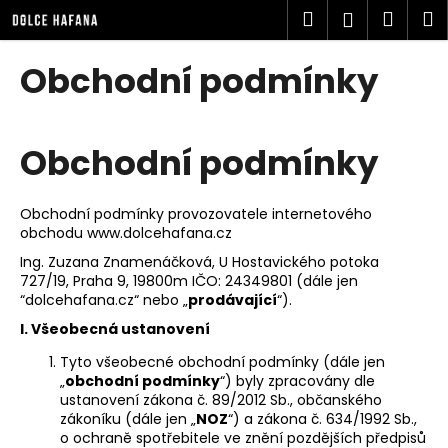
K
Přejít
Hledat
Náku
M
Přihlášen
na
o
obsah
Zpět
Zpět
košík
š
Obchodní podmínky
í
C
k
o
Obchodní podmínky
p
o
t
Obchodní podmínky provozovatele internetového
ř
obchodu www.dolcehafana.cz
e
Ing. Zuzana Znamenáčková, U Hostavického potoka
727/19, Praha 9, 19800m IČO: 24349801 (dále jen
b
“dolcehafana.cz“ nebo „
prodávající
“).
u
I. Všeobecná ustanovení
j
Tyto všeobecné obchodní podmínky (dále jen
e
„
obchodní podmínky
“) byly zpracovány dle
t
ustanovení zákona č. 89/2012 Sb., občanského
e
zákoníku (dále jen „
NOZ
“) a zákona č. 634/1992 Sb.,
o ochraně spotřebitele ve znění pozdějších předpisů
n