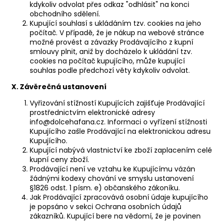
kdykoliv odvolat přes odkaz "odhlásit" na konci
obchodního sdělení.
Kupující souhlasí s ukládáním tzv. cookies na jeho
počítač. V případě, že je nákup na webové stránce
možné provést a závazky Prodávajícího z kupní
smlouvy plnit, aniž by docházelo k ukládání tzv.
cookies na počítač kupujícího, může kupující
souhlas podle předchozí věty kdykoliv odvolat.
X. Závěrečná ustanovení
Vyřizování stížností Kupujících zajišťuje Prodávající
prostřednictvím elektronické adresy
info@dolcehafana.cz. Informaci o vyřízení stížnosti
Kupujícího zašle Prodávající na elektronickou adresu
Kupujícího.
Kupující nabývá vlastnictví ke zboží zaplacením celé
kupní ceny zboží.
Prodávající není ve vztahu ke Kupujícímu vázán
žádnými kodexy chování ve smyslu ustanovení
§1826 odst. 1 písm. e) občanského zákoníku.
Jak Prodávající zpracovává osobní údaje kupujícího
je popsáno v sekci
Ochrana osobních údajů
zákazníků
. Kupující bere na vědomí, že je povinen