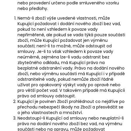
nebo provedení určeno podle smluveného vzorku
nebo předlohy.
Nemá-li zboží výše uvedené vlastnosti, může
Kupující požadovat i dodání nového zboží bez vad,
pokud to není vzhledem k povaze vady
nepřiměřené, ale pokud se vada týká pouze součásti
zboží, může Kupující požadovat jen výměnu
součásti; není-li to možné, může odstoupit od
smlouvy. Je-li to však vzhledem k povaze vady
neúměrné, zejména lze-li vadu odstranit bez
zbytečného odkladu, má Kupující právo na
bezplatné odstranění vady. Právo na dodání nového
zboží, nebo výměnu součásti má Kupující i v případě
odstranitelné vady, pokud nemůže zboží řádně
užívat pro opakovaný výskyt vady po opravě nebo
pro větší počet vad. V takovém případě má Kupujícíi
právo od smlouvy odstoupit.
Kupující je povinen Zboží prohlédnout co nejdříve po
přechodu nebezpečí škody na Zboží a přesvědčit se
o jeho vlastnostech a množství.
Neodstoupí-li Kupující od smlouvy nebo neuplatní-li
právo na dodání nového zboží bez vad, na výměnu
součásti nebo na opravu, může požadovat