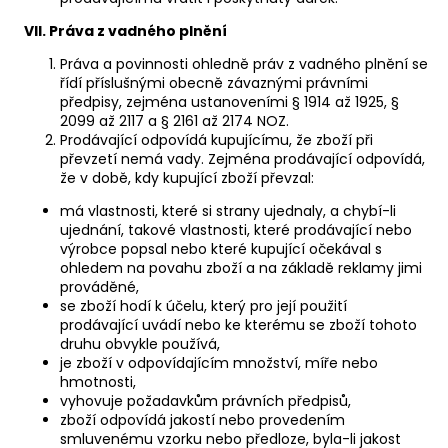
VII. Práva z vadného plnění
Práva a povinnosti ohledně práv z vadného plnění se
řídí příslušnými obecně závaznými právními
předpisy, zejména ustanoveními § 1914 až 1925, §
2099 až 2117 a § 2161 až 2174 NOZ.
Prodávající odpovídá kupujícímu, že zboží při
převzetí nemá vady. Zejména prodávající odpovídá,
že v době, kdy kupující zboží převzal:
má vlastnosti, které si strany ujednaly, a chybí-li
ujednání, takové vlastnosti, které prodávající nebo
výrobce popsal nebo které kupující očekával s
ohledem na povahu zboží a na základě reklamy jimi
prováděné,
se zboží hodí k účelu, který pro její použití
prodávající uvádí nebo ke kterému se zboží tohoto
druhu obvykle používá,
je zboží v odpovídajícím množství, míře nebo
hmotnosti,
vyhovuje požadavkům právních předpisů,
zboží odpovídá jakostí nebo provedením
smluvenému vzorku nebo předloze, byla-li jakost