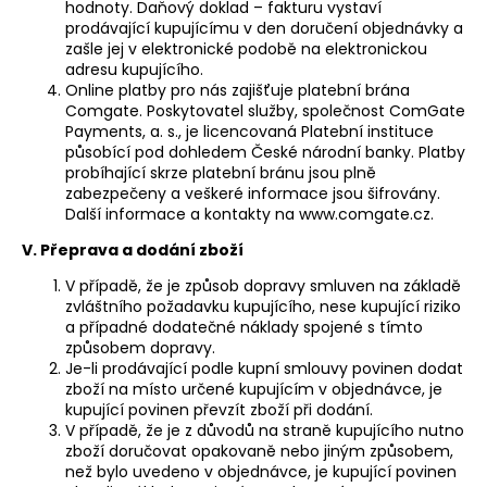
hodnoty. Daňový doklad – fakturu vystaví
prodávající kupujícímu v den doručení objednávky a
zašle jej v elektronické podobě na elektronickou
adresu kupujícího.
Online platby pro nás zajišťuje platební brána
Comgate. Poskytovatel služby, společnost ComGate
Payments, a. s., je licencovaná Platební instituce
působící pod dohledem České národní banky. Platby
probíhající skrze platební bránu jsou plně
zabezpečeny a veškeré informace jsou šifrovány.
Další informace a kontakty na
www.comgate.cz
.
V. Přeprava a dodání zboží
V případě, že je způsob dopravy smluven na základě
zvláštního požadavku kupujícího, nese kupující riziko
a případné dodatečné náklady spojené s tímto
způsobem dopravy.
Je-li prodávající podle kupní smlouvy povinen dodat
zboží na místo určené kupujícím v objednávce, je
kupující povinen převzít zboží při dodání.
V případě, že je z důvodů na straně kupujícího nutno
zboží doručovat opakovaně nebo jiným způsobem,
než bylo uvedeno v objednávce, je kupující povinen