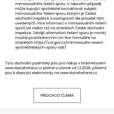
mimosoudního řešení sporu. V takovém případě
může kupující spotřebitel kontaktovat subjekt
mimosoudního řešení sporu, kterým je
Česká
obchodní inspekce
a postupovat dle pravidel tam
uvedených. Více informací o mimosoudním řešení
sporů lze nalézt též na stránkách České obchodní
inspekce. Zahájit alternativní řešení sporu je rovněž
možné prostřednictvím on-line formuláře na
stránkách
https://coi.gov.cz/mimosoudni-reseni-
spotrebitelskych-sporu-adr/
Tyto obchodní podmínky jsou pro nákup v internetovém
www.dolcehafana.cz platné a účinné od 1.2.2026, přičemž
jsou k dispozici elektronicky na www.dolcehafana.cz.
PŘEDCHOZÍ ČLÁNEK
Z