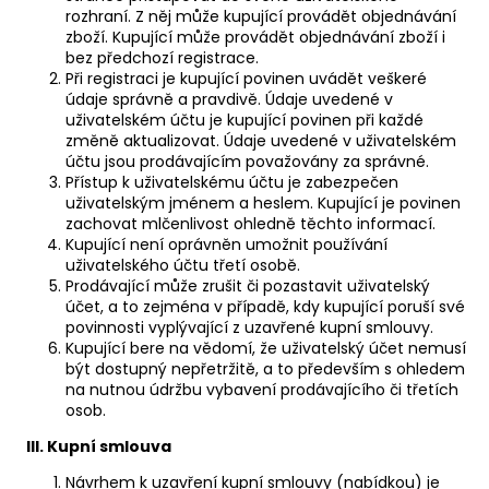
rozhraní. Z něj může kupující provádět objednávání
zboží. Kupující může provádět objednávání zboží i
bez předchozí registrace.
Při registraci je kupující povinen uvádět veškeré
údaje správně a pravdivě. Údaje uvedené v
uživatelském účtu je kupující povinen při každé
změně aktualizovat. Údaje uvedené v uživatelském
účtu jsou prodávajícím považovány za správné.
Přístup k uživatelskému účtu je zabezpečen
uživatelským jménem a heslem. Kupující je povinen
zachovat mlčenlivost ohledně těchto informací.
Kupující není oprávněn umožnit používání
uživatelského účtu třetí osobě.
Prodávající může zrušit či pozastavit uživatelský
účet, a to zejména v případě, kdy kupující poruší své
povinnosti vyplývající z uzavřené kupní smlouvy.
Kupující bere na vědomí, že uživatelský účet nemusí
být dostupný nepřetržitě, a to především s ohledem
na nutnou údržbu vybavení prodávajícího či třetích
osob.
III. Kupní smlouva
Návrhem k uzavření kupní smlouvy (nabídkou) je