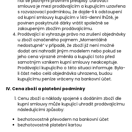
řídí se platnými právními předpisy. Darovací
smlouva je mezi prodávajícím a kupujícím uzavřena
s rozvazovací podmínkou, že dojde-li k odstoupení
od kupní smlouvy kupujícím v 14ti-denní lhůtě, je
povinen poskytnuté dárky vrátit společně se
zakoupeným zbožím prodávajícímu.
Prodávající si vyhrazuje právo na zrušení objednávky
u zboží označeného pojmem „Momentálně
nedostupné“ v případě, že zboží již není možné
dodat ani nahradit jiným modelem nebo pokud se
jeho cena výrazně změnila a kupující toto před
samotným vznikem kupní smlouvy neakceptuje.
Prodávající kupujícího o této situaci informuje. Byla-
li část nebo celá objednávka uhrazena, budou
kupujícímu peníze vráceny na bankovní účet.
IV. Cena zboží a platební podmínky
Cenu zboží a náklady spojené s dodáním zboží dle
kupní smlouvy může kupující uhradit prodávajícímu
následujícími způsoby:
bezhotovostně převodem na bankovní účet
bezhotovostně platební kartou