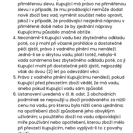
přiměřenou slevu. Kupující má právo na přiměřenou
slevu i v případě, že mu prodávající nemůže dodat
nové zboží bez vad, vyměnit součást nebo opravit,
jakož i v případě, že prodávající nezjedná nápravu v
přiměřené době nebo že by zjednání nápravy
Kupujícímu působilo značné obtíže.
Neoznámil-li Kupující vadu bez zbytečného odkladu
poté, co ji mohl při včasné prohlídce a dostatečné
péči zjistit, právo z vadného plnění mu nenáleží.
Jedná-li se o skrytou vadu, platí totéž, nebyla-li
vada oznámena bez zbytečného odkladu poté, co ji
Kupující mohl při dostatečné péči zjistit, nejpozději
však do dvou (2) let po odevzdání věci.
Právo z vadného plnění Kupujícímu nenáleží, pokud
Kupující před převzetím zboží věděl, že má vadu,
anebo pokud Kupující vadu sám způsobil.
Ustanovení uvedená v čl. III. odst. 2 obchodních
podmínek se nepoužijí u zboží prodávaného za nižší
cenu na vadu, pro kterou byla nižší cena ujednána;
na opotřebení zboží způsobené jeho obvyklým
užíváním; u použitého zboží na vadu odpovídající
míře používání nebo opotřebení, kterou zboží mělo
při převzetí Kupujícím, nebo vyplývá-li to z povahy