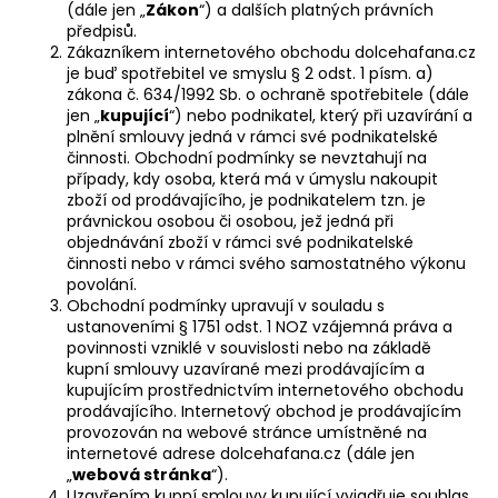
(dále jen „
Zákon
“) a dalších platných právních
a
předpisů.
j
Zákazníkem internetového obchodu dolcehafana.cz
je buď spotřebitel ve smyslu § 2 odst. 1 písm. a)
í
zákona č. 634/1992 Sb. o ochraně spotřebitele (dále
t
jen „
kupující
“) nebo podnikatel, který při uzavírání a
?
plnění smlouvy jedná v rámci své podnikatelské
činnosti. Obchodní podmínky se nevztahují na
případy, kdy osoba, která má v úmyslu nakoupit
zboží od prodávajícího, je podnikatelem tzn. je
právnickou osobou či osobou, jež jedná při
objednávání zboží v rámci své podnikatelské
HLEDAT
činnosti nebo v rámci svého samostatného výkonu
povolání.
Obchodní podmínky upravují v souladu s
ustanoveními § 1751 odst. 1 NOZ vzájemná práva a
povinnosti vzniklé v souvislosti nebo na základě
D
kupní smlouvy uzavírané mezi prodávajícím a
o
kupujícím prostřednictvím internetového obchodu
p
prodávajícího. Internetový obchod je prodávajícím
o
provozován na webové stránce umístněné na
r
internetové adrese
dolcehafana.cz
(dále jen
u
„
webová stránka
“).
Uzavřením kupní smlouvy kupující vyjadřuje souhlas