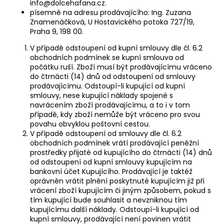
info@dolcehafana.cz.
písemně na adresu prodávajícího: Ing. Zuzana
Znamenáčková, U Hostavického potoka 727/19,
Praha 9, 198 00.
V případě odstoupení od kupní smlouvy dle čl. 6.2
obchodních podmínek se kupní smlouva od
počátku ruší. Zboží musí být prodávajícímu vráceno
do čtrnácti (14) dnů od odstoupení od smlouvy
prodávajícímu. Odstoupí-li kupující od kupní
smlouvy, nese kupující náklady spojené s
navrácením zboží prodávajícímu, a to i v tom
případě, kdy zboží nemůže být vráceno pro svou
povahu obvyklou poštovní cestou.
V případě odstoupení od smlouvy dle čl. 6.2
obchodních podmínek vrátí prodávající peněžní
prostředky přijaté od kupujícího do čtrnácti (14) dnů
od odstoupení od kupní smlouvy kupujícím na
bankovní účet Kupujícího. Prodávající je taktéž
oprávněn vrátit plnění poskytnuté kupujícím již při
vrácení zboží kupujícím či jiným způsobem, pokud s
tím kupující bude souhlasit a nevzniknou tím
kupujícímu další náklady. Odstoupí-li kupující od
kupní smlouvy, prodávající není povinen vrátit