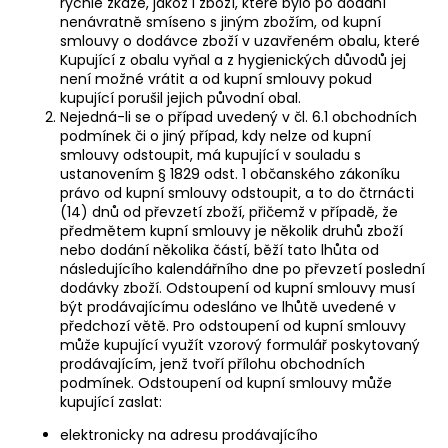
rychlé zkáze, jakož i zboží, které bylo po dodání
nenávratně smíseno s jiným zbožím, od kupní
smlouvy o dodávce zboží v uzavřeném obalu, které
Kupující z obalu vyňal a z hygienických důvodů jej
není možné vrátit a od kupní smlouvy pokud
kupující porušil jejich původní obal.
Nejedná-li se o případ uvedený v čl. 6.1 obchodních
podmínek či o jiný případ, kdy nelze od kupní
smlouvy odstoupit, má kupující v souladu s
ustanovením § 1829 odst. 1 občanského zákoníku
právo od kupní smlouvy odstoupit, a to do čtrnácti
(14) dnů od převzetí zboží, přičemž v případě, že
předmětem kupní smlouvy je několik druhů zboží
nebo dodání několika částí, běží tato lhůta od
následujícího kalendářního dne po převzetí poslední
dodávky zboží. Odstoupení od kupní smlouvy musí
být prodávajícímu odesláno ve lhůtě uvedené v
předchozí větě. Pro odstoupení od kupní smlouvy
může kupující využít vzorový formulář poskytovaný
prodávajícím, jenž tvoří přílohu obchodních
podmínek. Odstoupení od kupní smlouvy může
kupující zaslat:
elektronicky na adresu prodávajícího