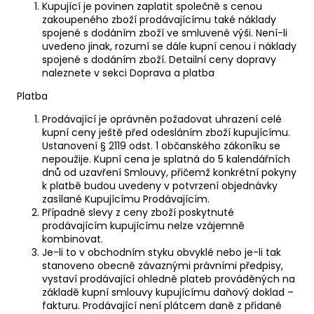
Kupující je povinen zaplatit společně s cenou
zakoupeného zboží prodávajícímu také náklady
spojené s dodáním zboží ve smluvené výši. Není-li
uvedeno jinak, rozumí se dále kupní cenou i náklady
spojené s dodáním zboží. Detailní ceny dopravy
naleznete v sekci
Doprava a platba
Platba
Prodávající je oprávněn požadovat uhrazení celé
kupní ceny ještě před odesláním zboží kupujícímu.
Ustanovení § 2119 odst. 1 občanského zákoníku se
nepoužije. Kupní cena je splatná do 5 kalendářních
dnů od uzavření Smlouvy, přičemž konkrétní pokyny
k platbě budou uvedeny v potvrzení objednávky
zasílané Kupujícímu Prodávajícím.
Případné slevy z ceny zboží poskytnuté
prodávajícím kupujícímu nelze vzájemně
kombinovat.
Je-li to v obchodním styku obvyklé nebo je-li tak
stanoveno obecně závaznými právními předpisy,
vystaví prodávající ohledně plateb prováděných na
základě kupní smlouvy kupujícímu daňový doklad –
fakturu. Prodávající není plátcem daně z přidané