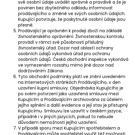
své osobní údaje uvádět správně a pravdivě a že je
povinen bez zbytečného odkladu informovat
prodávajícího o změně ve svých osobních údajích.
Kupující potvrzuje, že poskytnuté osobní údaje jsou
přesné.
Prodávající je oprávněn k prodeji zboží na základě
živnostenského oprávnění. Živnostenskou kontrolu
provádí v rámci své působnosti příslušný
živnostenský úřad. Dozor nad oblastí ochrany
osobních údajů vykonává úřad pro ochranu
osobních údajů. Česká obchodní inspekce vykonává
ve vymezeném rozsahu mimo jiné dozor nad
dodržováním Zákona.
Tyto obchodní podmínky platí ve znění uvedeném
na internetových stránkách Prodávajícího, v den
uzavření kupní smlouvy. Objednávka Kupujícího je
po svém potvrzení jako uzavřená smlouva mezi
Kupujícím a Prodávajícím archivována za účelem
jejího splnění a další evidence a její stav je přístupný
Kupujícímu. Smlouvu lze uzavřít v českém jazyce,
případně i v jiných jazycích, pokud to nebude
důvodem nemožnosti jejího uzavření.
V případě sporu mezi Kupujícím spotřebitelem a
Prodávajícím může spotřebitel využít též možnosti