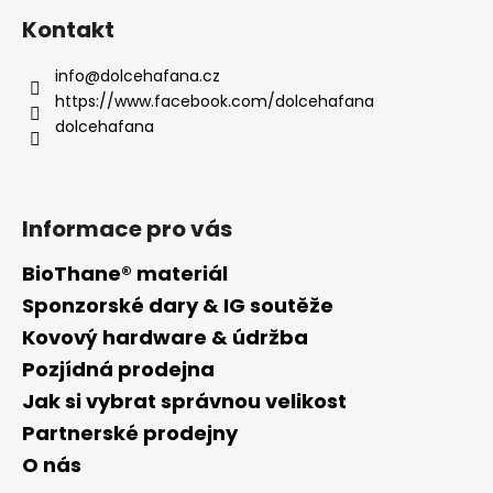
á
Kontakt
p
a
info
@
dolcehafana.cz
t
https://www.facebook.com/dolcehafana
í
dolcehafana
Informace pro vás
BioThane® materiál
Sponzorské dary & IG soutěže
Kovový hardware & údržba
Pozjídná prodejna
Jak si vybrat správnou velikost
Partnerské prodejny
O nás