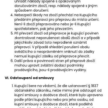
uhradit náklady spojené s opakovaným
doručováním zboží, resp. náklady spojené s jiným
způsobem doručení.
Nebezpečí škody na zboží přechází na Kupujícího
předáním přepravci pro přepravu do místa určení.
Není-li zboží přepravováno nebo je-li Kupující
spotřebitelem, pak jeho převzetím.
Při převzetí zboží od přepravce je kupující povinen
zkontrolovat neporušenost obalů zboží a v případě
jakýchkoliv závad toto neprodleně oznámit
přepravci. V případě shledání porušení obalu
svědčícího o neoprávněném vniknutí do zásilky
nemusí kupující zásilku od přepravce převzít.
Další práva a povinnosti stran při přepravě zboží
mohou upravit zvláštní dodací podmínky
prodávajícího, jsou-li prodávajícím vydány.
VI. Odstoupení od smlouvy
Kupující bere na vědomí, že dle ustanovení § 1837
občanského zákoníku, nelze mimo jiné odstoupit od
kupní smlouvy o dodávce zboží, které bylo upraveno
podle přání kupujícího nebo pro jeho osobu, od
kupní smlouvy o dodávce zboží, které podléhá