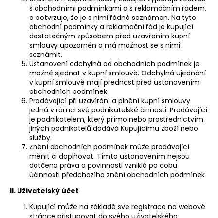
č
s obchodními podmínkami a s reklamačním řádem,
u
a potvrzuje, že je s nimi řádně seznámen. Na tyto
j
obchodní podmínky a reklamační řád je kupující
e
dostatečným způsobem před uzavřením kupní
m
smlouvy upozorněn a má možnost se s nimi
e
seznámit.
Ustanovení odchylná od obchodních podmínek je
možné sjednat v kupní smlouvě. Odchylná ujednání
v kupní smlouvě mají přednost před ustanoveními
obchodních podmínek.
Prodávající při uzavírání a plnění kupní smlouvy
jedná v rámci své podnikatelské činnosti. Prodávající
je podnikatelem, který přímo nebo prostřednictvím
jiných podnikatelů dodává Kupujícímu zboží nebo
služby.
Znění obchodních podmínek může prodávající
měnit či doplňovat. Tímto ustanovením nejsou
dotčena práva a povinnosti vzniklá po dobu
účinnosti předchozího znění obchodních podmínek
II. Uživatelský účet
Kupující může na základě své registrace na webové
stránce přistupovat do svého uživatelského