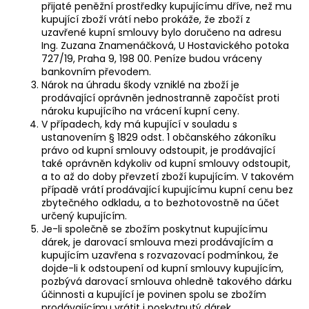
přijaté peněžní prostředky kupujícímu dříve, než mu
kupující zboží vrátí nebo prokáže, že zboží z
uzavřené kupní smlouvy bylo doručeno na adresu
Ing. Zuzana Znamenáčková, U Hostavického potoka
727/19, Praha 9, 198 00. Peníze budou vráceny
bankovním převodem.
Nárok na úhradu škody vzniklé na zboží je
prodávající oprávněn jednostranně započíst proti
nároku kupujícího na vrácení kupní ceny.
V případech, kdy má kupující v souladu s
ustanovením § 1829 odst. 1 občanského zákoníku
právo od kupní smlouvy odstoupit, je prodávající
také oprávněn kdykoliv od kupní smlouvy odstoupit,
a to až do doby převzetí zboží kupujícím. V takovém
případě vrátí prodávající kupujícímu kupní cenu bez
zbytečného odkladu, a to bezhotovostně na účet
určený kupujícím.
Je-li společně se zbožím poskytnut kupujícímu
dárek, je darovací smlouva mezi prodávajícím a
kupujícím uzavřena s rozvazovací podmínkou, že
dojde-li k odstoupení od kupní smlouvy kupujícím,
pozbývá darovací smlouva ohledně takového dárku
účinnosti a kupující je povinen spolu se zbožím
prodávajícímu vrátit i poskytnutý dárek.