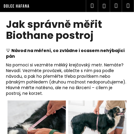
K
Přejít
Hledat
Náku
M
Přihlášen
na
o
obsah
Zpět
Zpět
košík
š
Jak správně měřit
í
C
Biothane postroj
k
o
p
💡
Návod na měření, co zvládne i ocasem nehýbající
o
pán
t
Na pomoci si vezměte měkký krejčovský metr. Nemáte?
ř
Nevadí. Vezměte provázek, oblečte s ním psa podle
návodu, a pak ho přeměřte třeba pravítkem nebo
e
pánským pohledem (druhou možnost nedoporučujeme).
b
Hlavně měřte natěsno, ale ne na škrcení – cílem je
u
postroj, ne korzet.
j
e
t
e
n