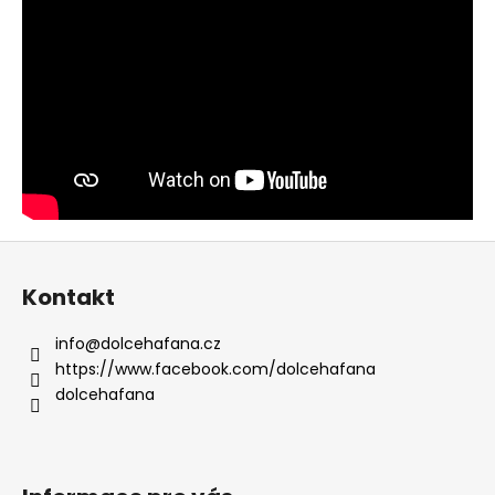
:
Z
á
Kontakt
p
a
info
@
dolcehafana.cz
t
https://www.facebook.com/dolcehafana
í
dolcehafana