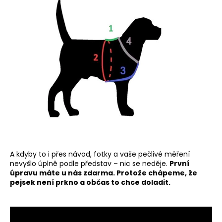
č
u
j
e
m
e
C
A kdyby to i přes návod, fotky a vaše pečlivé měření
h
nevyšlo úplně podle představ – nic se neděje.
První
a
t
úpravu máte u nás zdarma. Protože chápeme, že
G
pejsek není prkno a občas to chce doladit.
P
T
ř
e
k
l