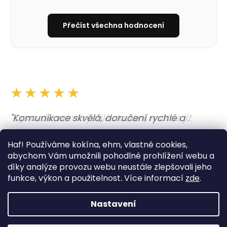
Přečíst všechna hodnocení
★★★★★
★★★★★
"Opravdu velmi rychlé dodání, máme již
"Komunikace skvělá, doručení rychlé a
druhý obojek, oba dva jsou moc krásné,
obojek i vodítko nejen krásné, ale i kvalitně
Haf! Používáme kokína, ehm, vlastně cookies,
nádherné barvy, zpracování. Děkujeme "
udělané. A barvy jsou prostě boží. Opravdu
abychom Vám umožnili pohodlné prohlížení webu a
moc dobrý zážitek. "
díky analýze provozu webu neustále zlepšovali jeho
— Aneta
funkce, výkon a použitelnost
.
Více informací
zde
.
— Lucie
Nastavení