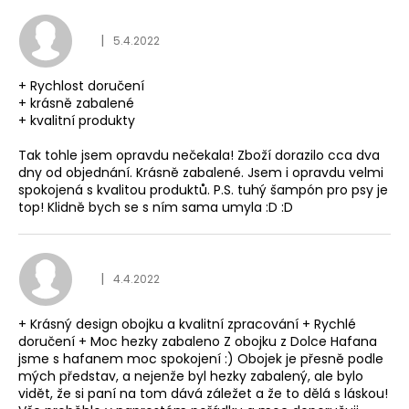
Hodnocení obchodu je
|
5.4.2022
+ Rychlost doručení
+ krásně zabalené
+ kvalitní produkty
Tak tohle jsem opravdu nečekala! Zboží dorazilo cca dva
dny od objednání. Krásně zabalené. Jsem i opravdu velmi
spokojená s kvalitou produktů. P.S. tuhý šampón pro psy je
top! Klidně bych se s ním sama umyla :D :D
Hodnocení obchodu je
|
4.4.2022
+ Krásný design obojku a kvalitní zpracování + Rychlé
doručení + Moc hezky zabaleno Z obojku z Dolce Hafana
jsme s hafanem moc spokojení :) Obojek je přesně podle
mých představ, a nejenže byl hezky zabalený, ale bylo
vidět, že si paní na tom dává záležet a že to dělá s láskou!