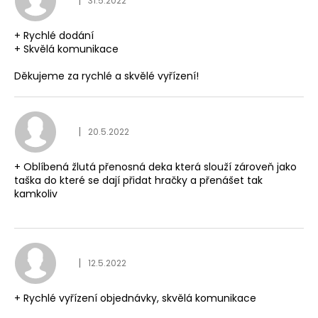
Hodnocení obchodu je
|
31.5.2022
+ Rychlé dodání
+ Skvělá komunikace
Děkujeme za rychlé a skvělé vyřízení!
Hodnocení obchodu je
|
20.5.2022
+ Oblíbená žlutá přenosná deka která slouží zároveň jako
taška do které se dají přidat hračky a přenášet tak
kamkoliv
Hodnocení obchodu je
|
12.5.2022
+ Rychlé vyřízení objednávky, skvělá komunikace