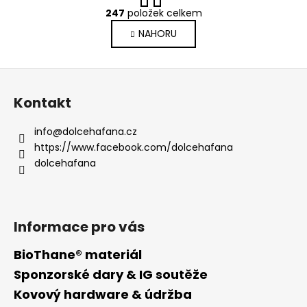
r
247
položek celkem
O
á
v
NAHORU
n
l
k
o
á
Z
v
d
á
á
a
Kontakt
n
p
c
í
í
a
info
@
dolcehafana.cz
p
t
https://www.facebook.com/dolcehafana
r
í
dolcehafana
v
k
y
v
Informace pro vás
ý
p
BioThane® materiál
i
Sponzorské dary & IG soutěže
s
u
Kovový hardware & údržba