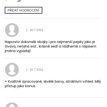
2x
a
PŘIDAT HODNOCENÍ
j
V
í
ý
t
p
Hodnocení obchodu je
?
|
20.7.2022
i
s
Naprosto dokonalé obojky i pro nejmenší pejsky jako je
h
čivava, netahá srst , krásně sedí a nádherně s nápisem
jména vypadají
o
HLEDAT
d
n
Hodnocení obchodu je
|
20.7.2022
o
D
c
o
+ Kvalitně zpracované, skvělé barvy, atraktivní vzhled. Milý
e
p
přístup jako bonus.
n
o
í
r
u