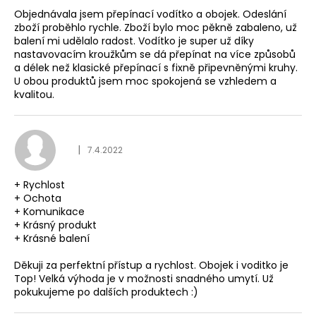
Objednávala jsem přepínací vodítko a obojek. Odeslání
zboží proběhlo rychle. Zboží bylo moc pěkně zabaleno, už
balení mi udělalo radost. Vodítko je super už díky
nastavovacím kroužkům se dá přepínat na více způsobů
a délek než klasické přepínací s fixně připevněnými kruhy.
U obou produktů jsem moc spokojená se vzhledem a
kvalitou.
Hodnocení obchodu je
|
7.4.2022
+ Rychlost
+ Ochota
+ Komunikace
+ Krásný produkt
+ Krásné balení
Děkuji za perfektní přístup a rychlost. Obojek i voditko je
Top! Velká výhoda je v možnosti snadného umytí. Už
pokukujeme po dalších produktech :)