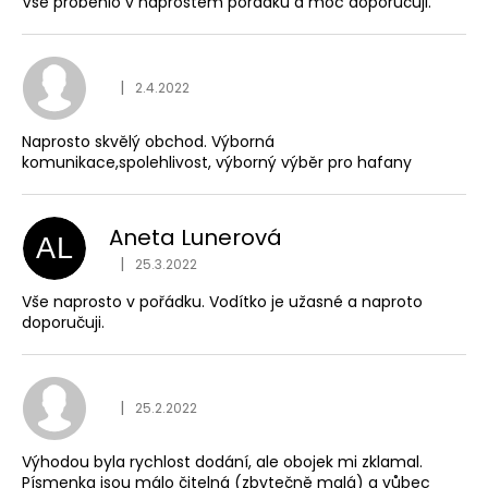
Vše proběhlo v naprostém pořádku a moc doporučuji.
Hodnocení obchodu je
|
2.4.2022
Naprosto skvělý obchod. Výborná
komunikace,spolehlivost, výborný výběr pro hafany
Aneta Lunerová
AL
Hodnocení obchodu je
|
25.3.2022
Vše naprosto v pořádku. Vodítko je užasné a naproto
doporučuji.
Hodnocení obchodu je
|
25.2.2022
Výhodou byla rychlost dodání, ale obojek mi zklamal.
Písmenka jsou málo čitelná (zbytečně malá) a vůbec