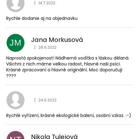
č
Hodnocení obchodu je
|
14.7.2022
u
j
Rychle dodanie aj na objednavku
e
m
e
Jana Morkusová
JM
Hodnocení obchodu je
|
28.6.2022
Naprostá spokojenost! Nádherná vodítka s láskou dělaná.
Všichni z nich máme velkou radost, hlavně naši psíci.
Krásné zpracovaní a hlavně originální. Moc doporučuji
????
Hodnocení obchodu je
|
24.6.2022
Rychlé vyřízení, krásné ekologické balení, osobní vzkaz. :-)
Nikola Tulejová