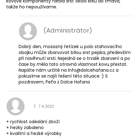
kovové komponenty farbia srsť okolo krku do tmava,
takže ho nepoužívame.
(Administrátor)
Dobrý den, mosazný řetízek u polo stahovacího
obojku může zbarvovat bílou srst pejska, především
při navlhnutí srsti. Nejedná se o trvalé zbarvení a po
čase by měla tato otravná vlastnost kovu přestat.
Napište nám určitě na info@dolcehafana.cz a
pokusíme se najít řešení této situace :) S
pozdravem, Peťa z Dolce Hafana
Hodnocení obchodu je
|
7.4.2022
+ rychlost odeslání zboží
+ hezky zabaleno
+ kvalitní a hezké výrobky