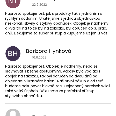
NT
Hodnocení obchodu je
|
22.6.2022
Naprostá spokojenost, jak s produkty tak s jednáním a
rychlým dodáním. Určitě jsme s jednou objednávkou
neskončili, skvělý a stylový obchůdek. Obojek je nádherný
a kvalitní na to že byl na zakázku, byl doručen do 3. prac.
dnů. Děkujeme za super přístup a kupujeme už jen u Vás.
Barbora Hynková
BH
Hodnocení obchodu je
|
16.6.2022
Naprostá spokojenost. Obojek je nádherný, nedá se
srovnávat s běžně dostupnými. Ačkoliv bylo vodítko i
obojek na zakázku, tak byl doručen do dvou dnů od
objednání v krásném balení. Náš první nákup a od teď
budeme nakupovat hlavně zde. Objednaný pamlsek sklidil
také velký úspěch. Děkujeme za perfektní přístup
stylového obchůdku.