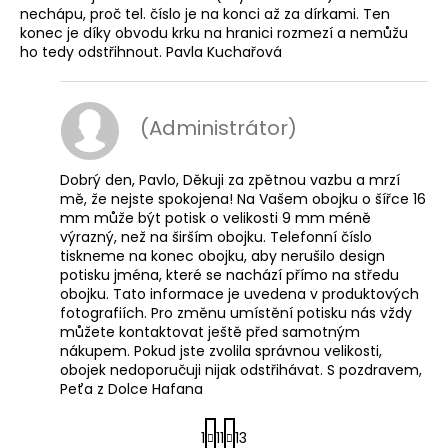
nechápu, proč tel. číslo je na konci až za dírkami. Ten
konec je díky obvodu krku na hranici rozmezí a nemůžu
ho tedy odstřihnout. Pavla Kuchařová
(Administrátor)
Dobrý den, Pavlo, Děkuji za zpětnou vazbu a mrzí
mě, že nejste spokojena! Na Vašem obojku o šířce 16
mm může být potisk o velikosti 9 mm méně
výrazný, než na širším obojku. Telefonní číslo
tiskneme na konec obojku, aby nerušilo design
potisku jména, které se nachází přímo na středu
obojku. Tato informace je uvedena v produktových
fotografiích. Pro změnu umístění potisku nás vždy
můžete kontaktovat ještě před samotným
nákupem. Pokud jste zvolila správnou velikosti,
obojek nedoporučuji nijak odstřihávat. S pozdravem,
Peťa z Dolce Hafana
S
1
11
13
t