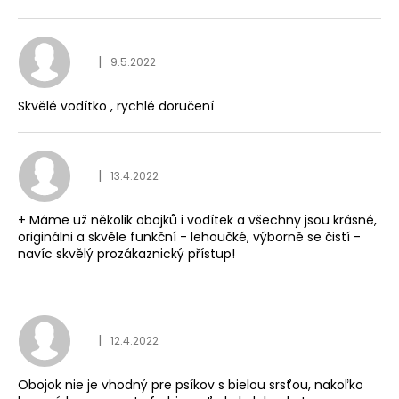
Hodnocení obchodu je
|
9.5.2022
Skvělé vodítko , rychlé doručení
Hodnocení obchodu je
|
13.4.2022
+ Máme už několik obojků i vodítek a všechny jsou krásné,
originálni a skvěle funkční - lehoučké, výborně se čistí -
navíc skvělý prozákaznický přístup!
Hodnocení obchodu je
|
12.4.2022
Obojok nie je vhodný pre psíkov s bielou srsťou, nakoľko